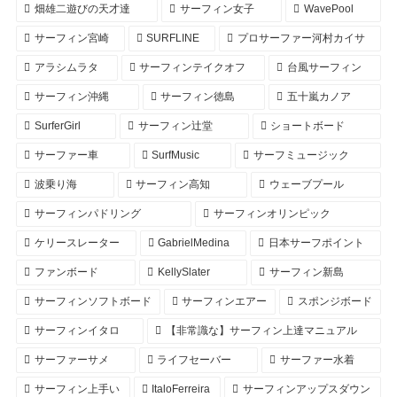
畑雄二遊びの天才達
サーフィン女子
WavePool
サーフィン宮崎
SURFLINE
プロサーファー河村カイサ
アラシムラタ
サーフィンテイクオフ
台風サーフィン
サーフィン沖縄
サーフィン徳島
五十嵐カノア
SurferGirl
サーフィン辻堂
ショートボード
サーファー車
SurfMusic
サーフミュージック
波乗り海
サーフィン高知
ウェーブプール
サーフィンパドリング
サーフィンオリンピック
ケリースレーター
GabrielMedina
日本サーフポイント
ファンボード
KellySlater
サーフィン新島
サーフィンソフトボード
サーフィンエアー
スポンジボード
サーフィンイタロ
【非常識な】サーフィン上達マニュアル
サーファーサメ
ライフセーバー
サーファー水着
サーフィン上手い
ItaloFerreira
サーフィンアップスダウン