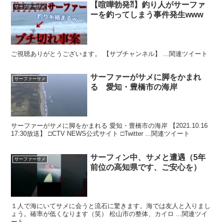
【喧嘩勃発⁈】釣り人がサーファ
サーファーサメ
ーを釣ってしまう事件発生www
ご視聴ありがとうございます。 【サブチャンネル】 ...関連ツイート
サーファーがサメに脚をかまれ
サーファーサメ
る 愛知・豊橋市の海岸
サーファーがサメに脚をかまれる 愛知・豊橋市の海岸 【2021.10.16
17:30放送】 □CTV NEWS公式サイト □Twitter ...関連ツイート
サーフィン中、サメと遭遇（5年
サーファーサメ
前位の高知県です、ご安心を）
１人で海にいてサメに会うと流石に驚きます。海では友人と入りまし
ょう。確率が低くなります（笑） 松山市の整体、カイロ ...関連ツイ
ート