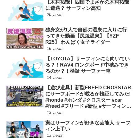
【木村拓哉】四国でまさかの木村拓哉
に遭遇？ サーフィン高知
20 views
独身女が1人で自然の温泉に入りに行
ってきた動画【尻焼温泉】【YZF
R25】 わんぱく女子ライダー
16 views
【TOYOTA】サーフィンにも向いてい
る？！RAV4 ロングボード中積みでき
るのか？！検証 サーファー車
14 views
【遊び道具】新型FREED CROSSTAR
にサーフボードが載るか検証してみた!
#honda #ホンダ #クロスター #car
#freed #フリード #新型 #サーフィン
ロングボード
13 views
実はサーフィンが好きな芸能人 サーフ
ィン上手い
13 views