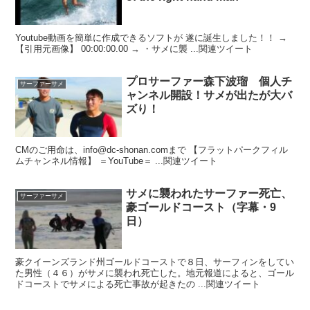
Youtube動画を簡単に作成できるソフトが 遂に誕生しました！！ →
【引用元画像】 00:00:00.00 → ・サメに襲 ...関連ツイート
プロサーファー森下波瑠 個人チ
サーファーサメ
ャンネル開設！サメが出たが大バ
ズり！
CMのご用命は、info@dc-shonan.comまで 【フラットパークフィル
ムチャンネル情報】 ＝YouTube＝ ...関連ツイート
サメに襲われたサーファー死亡、
サーファーサメ
豪ゴールドコースト（字幕・9
日）
豪クイーンズランド州ゴールドコーストで８日、サーフィンをしてい
た男性（４６）がサメに襲われ死亡した。地元報道によると、ゴール
ドコーストでサメによる死亡事故が起きたの ...関連ツイート