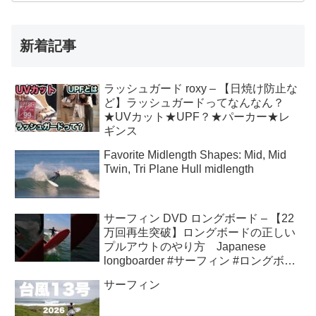
新着記事
ラッシュガード roxy – 【日焼け防止な
ど】ラッシュガードってなんなん？
★UVカット★UPF？★パーカー★レ
ギンス
Favorite Midlength Shapes: Mid, Mid
Twin, Tri Plane Hull midlength
サーフィン DVD ロングボード – 【22
万回再生突破】ロングボードの正しい
プルアウトのやり方 Japanese
longboarder #サーフィン #ロングボー
ド #shorts
サーフィン