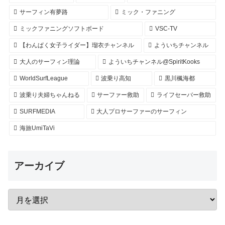
サーフィン有夢路
ミック・ファニング
ミックファニングソフトボード
VSC-TV
【わんぱく女子ライダー】瑠衣チャンネル
よういちチャンネル
大人のサーフィン理論
よういちチャンネル@SpiritKooks
WorldSurfLeague
波乗り高知
黒川楓海都
波乗り夫婦ちゃんねる
サーファー救助
ライフセーバー救助
SURFMEDIA
大人プロサーファーのサーフィン
海旅UmiTaVi
アーカイブ