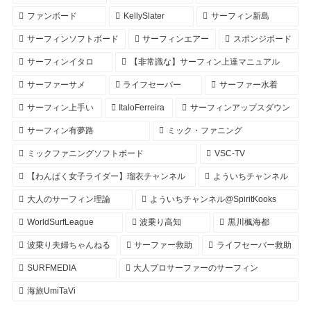
ファンボード
KellySlater
サーフィン新島
サーフィンソフトボード
サーフィンエアー
スポンジボード
サーフィンイタロ
【非常識な】サーフィン上達マニュアル
サーファーサメ
ライフセーバー
サーファー水着
サーフィン上手い
ItaloFerreira
サーフィンアップスダウン
サーフィン有夢路
ミック・ファニング
ミックファニングソフトボード
VSC-TV
【わんぱく女子ライダー】瑠衣チャンネル
よういちチャンネル
大人のサーフィン理論
よういちチャンネル@SpiritKooks
WorldSurfLeague
波乗り高知
黒川楓海都
波乗り夫婦ちゃんねる
サーファー救助
ライフセーバー救助
SURFMEDIA
大人プロサーファーのサーフィン
海旅UmiTaVi