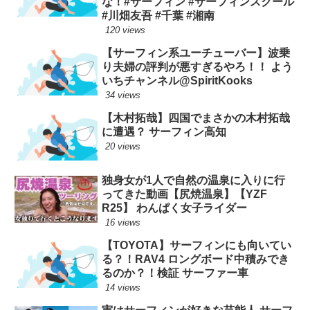
な！#サーフィン #サーフィンスクール
#川畑友吾 #千葉 #湘南
120 views
【サーフィン系ユーチューバー】波乗
り夫婦の評判が悪すぎるやろ！！ よう
いちチャンネル@SpiritKooks
34 views
【木村拓哉】四国でまさかの木村拓哉
に遭遇？ サーフィン高知
20 views
独身女が1人で自然の温泉に入りに行
ってきた動画【尻焼温泉】【YZF
R25】 わんぱく女子ライダー
16 views
【TOYOTA】サーフィンにも向いてい
る？！RAV4 ロングボード中積みでき
るのか？！検証 サーファー車
14 views