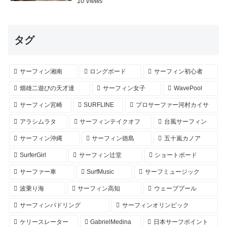
10 views
タグ
サーフィン湘南
ロングボード
サーフィン初心者
畑雄二遊びの天才達
サーフィン女子
WavePool
サーフィン宮崎
SURFLINE
プロサーファー河村カイサ
アラシムラタ
サーフィンテイクオフ
台風サーフィン
サーフィン沖縄
サーフィン徳島
五十嵐カノア
SurferGirl
サーフィン辻堂
ショートボード
サーファー車
SurfMusic
サーフミュージック
波乗り海
サーフィン高知
ウェーブプール
サーフィンパドリング
サーフィンオリンピック
ケリースレーター
GabrielMedina
日本サーフポイント