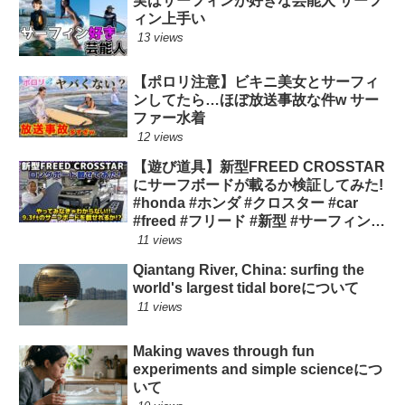
実はサーフィンが好きな芸能人 サーフ
ィン上手い
13 views
【ポロリ注意】ビキニ美女とサーフィ
ンしてたら…ほぼ放送事故な件w サー
ファー水着
12 views
【遊び道具】新型FREED CROSSTAR
にサーフボードが載るか検証してみた!
#honda #ホンダ #クロスター #car
#freed #フリード #新型 #サーフィン
ロングボード
11 views
Qiantang River, China: surfing the
world's largest tidal boreについて
11 views
Making waves through fun
experiments and simple scienceにつ
いて