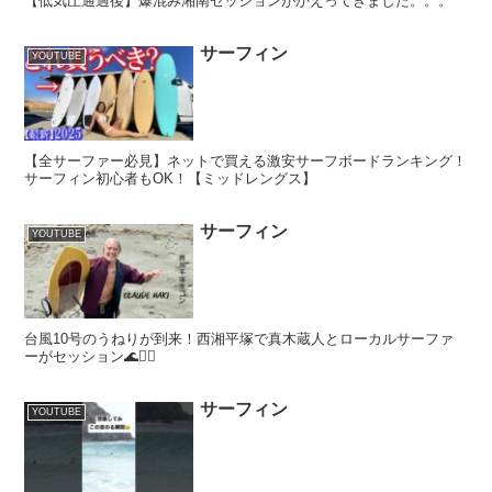
【低気圧通過後】爆混み湘南セッションがかえってきました。。。
サーフィン
YOUTUBE
【全サーファー必見】ネットで買える激安サーフボードランキング！
サーフィン初心者もOK！【ミッドレングス】
サーフィン
YOUTUBE
台風10号のうねりが到来！西湘平塚で真木蔵人とローカルサーファ
ーがセッション🌊🏄‍♂️
サーフィン
YOUTUBE