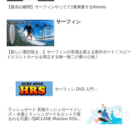
【最高の瞬間】サーフィンやってて1番興奮する#shorts
サーフィン
YOUTUBE
【新しい選択肢を…】サーフィンの常識を変える新作ボード！スピー
ドとコントロールを両立する唯一無二の乗り心地！
サーフィン DVD 入門 –
ラッシュガード 長袖ラッシュガードメン
ズ – 水着とラッシュガードをセットで着
るのも可愛い🥰#CLANE #fashion #25ss
#Hawaii #SWIMWEAR #car #松本恵奈