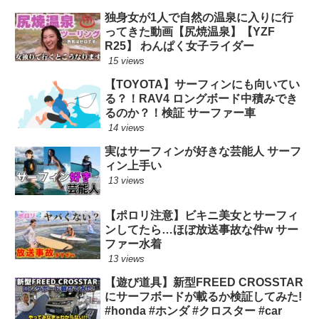
独身女が1人で自然の温泉に入りに行
ってきた動画【尻焼温泉】【YZF
R25】 わんぱく女子ライダー
15 views
【TOYOTA】サーフィンにも向いてい
る？！RAV4 ロングボード中積みでき
るのか？！検証 サーファー車
14 views
実はサーフィンが好きな芸能人 サーフ
ィン上手い
13 views
【ポロリ注意】ビキニ美女とサーフィ
ンしてたら…ほぼ放送事故な件w サー
ファー水着
13 views
【遊び道具】新型FREED CROSSTAR
にサーフボードが載るか検証してみた!
#honda #ホンダ #クロスター #car