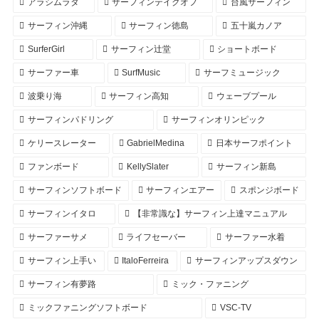
アラシムラタ
サーフィンテイクオフ
台風サーフィン
サーフィン沖縄
サーフィン徳島
五十嵐カノア
SurferGirl
サーフィン辻堂
ショートボード
サーファー車
SurfMusic
サーフミュージック
波乗り海
サーフィン高知
ウェーブプール
サーフィンパドリング
サーフィンオリンピック
ケリースレーター
GabrielMedina
日本サーフポイント
ファンボード
KellySlater
サーフィン新島
サーフィンソフトボード
サーフィンエアー
スポンジボード
サーフィンイタロ
【非常識な】サーフィン上達マニュアル
サーファーサメ
ライフセーバー
サーファー水着
サーフィン上手い
ItaloFerreira
サーフィンアップスダウン
サーフィン有夢路
ミック・ファニング
ミックファニングソフトボード
VSC-TV