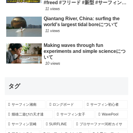
#freed #フリード #新型 #サーフィン
ロングボード
11 views
Qiantang River, China: surfing the
world's largest tidal boreについて
11 views
Making waves through fun
experiments and simple scienceにつ
いて
10 views
タグ
サーフィン湘南
ロングボード
サーフィン初心者
畑雄二遊びの天才達
サーフィン女子
WavePool
サーフィン宮崎
SURFLINE
プロサーファー河村カイサ