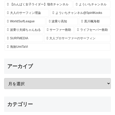
【わんぱく女子ライダー】瑠衣チャンネル
よういちチャンネル
大人のサーフィン理論
よういちチャンネル@SpiritKooks
WorldSurfLeague
波乗り高知
黒川楓海都
波乗り夫婦ちゃんねる
サーファー救助
ライフセーバー救助
SURFMEDIA
大人プロサーファーのサーフィン
海旅UmiTaVi
アーカイブ
カテゴリー