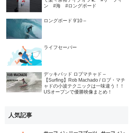
ン #海 #ロングボード
ロングボード 9'10 –
ライフセーバー
デッキパッド ロブマチャド –
【Surfing】Rob Machado / ロブ・マチ
ャドの小波テクニックは一味違う！！
USオープンで優勝映像まとめ！
人気記事