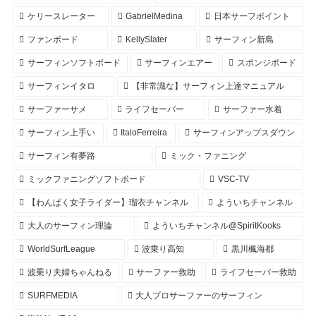
ケリースレーター
GabrielMedina
日本サーフポイント
ファンボード
KellySlater
サーフィン新島
サーフィンソフトボード
サーフィンエアー
スポンジボード
サーフィンイタロ
【非常識な】サーフィン上達マニュアル
サーファーサメ
ライフセーバー
サーファー水着
サーフィン上手い
ItaloFerreira
サーフィンアップスダウン
サーフィン有夢路
ミック・ファニング
ミックファニングソフトボード
VSC-TV
【わんぱく女子ライダー】瑠衣チャンネル
よういちチャンネル
大人のサーフィン理論
よういちチャンネル@SpiritKooks
WorldSurfLeague
波乗り高知
黒川楓海都
波乗り夫婦ちゃんねる
サーファー救助
ライフセーバー救助
SURFMEDIA
大人プロサーファーのサーフィン