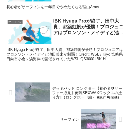
初心者がサーフィンを一年目でやめたくなる理由Array
IBK Hyuga Proが終了、田中大
サーフィン
貴、都築虹帆が優勝！プロジュニ
アはブロンソン・メイディと池田
美来が制覇！について
IBK Hyuga Proが終了、田中大貴、都築虹帆が優勝！プロジュニアは
ブロンソン・メイディと池田美来が制覇！Credit: WSL / Kiyo 宮崎県
日向市小倉ヶ浜海岸で開催されていたWSL QS3000 IBK H...
デッキパッド ロング用 – 【初心者🔰サー
ファー必見】俺流SEXWAXワックスの塗
り方‼️（ロングボード編） #surf #shorts
サーフィン