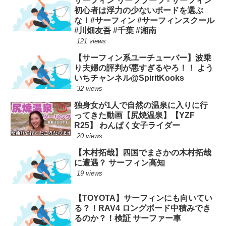
サーフィン リーフブーツ - サーフィン
初心者は浮力の少ないボードを選ぶ
な！#サーフィン #サーフィンスクール
#川畑友吾 #千葉 #湘南
121 views
【サーフィン系ユーチューバー】波乗
り夫婦の評判が悪すぎるやろ！！ よう
いちチャンネル@SpiritKooks
32 views
独身女が1人で自然の温泉に入りに行
ってきた動画【尻焼温泉】【YZF
R25】 わんぱく女子ライダー
20 views
【木村拓哉】四国でまさかの木村拓哉
に遭遇？ サーフィン高知
19 views
【TOYOTA】サーフィンにも向いてい
る？！RAV4 ロングボード中積みでき
るのか？！検証 サーファー車