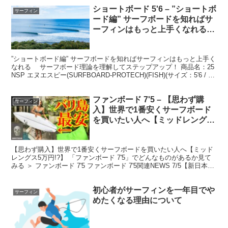
ショートボード 5'6 – ”ショートボ
サーフィン
ード編” サーフボードを知ればサ
ーフィンはもっと上手くなれる
サーフボード理論を理解してス
テップアップ！
”ショートボード編” サーフボードを知ればサーフィンはもっと上手く
なれる サーフボード理論を理解してステップアップ！ 商品名：25
NSP エヌエスピー(SURFBOARD-PROTECH)(FISH)(サイズ：5'6 / 6'0
/ 6...
ファンボード 7'5 – 【思わず購
サーフィン
入】世界で1番安くサーフボード
を買いたい人へ【ミッドレングス
5万円!?】
【思わず購入】世界で1番安くサーフボードを買いたい人へ【ミッド
レングス5万円!?】 「ファンボード 7'5」でどんなものがあるか見て
みる ＞ ファンボード 7'5 ファンボード 7'5関連NEWS 7/5【新日本】
モクスリー「特別な場所」後...
初心者がサーフィンを一年目でや
サーフィン
めたくなる理由について