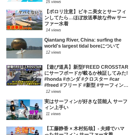
15 views
【ポロリ注意】ビキニ美女とサーフィ
ンしてたら…ほぼ放送事故な件w サー
ファー水着
14 views
Qiantang River, China: surfing the
world's largest tidal boreについて
12 views
【遊び道具】新型FREED CROSSTAR
にサーフボードが載るか検証してみた!
#honda #ホンダ #クロスター #car
#freed #フリード #新型 #サーフィン
ロングボード
12 views
実はサーフィンが好きな芸能人 サーフ
ィン上手い
11 views
【工藤静香 × 木村拓哉】- 夫婦でハマ
ったサーフィン サーファー水着