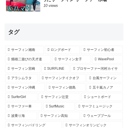
10 views
タグ
サーフィン湘南
ロングボード
サーフィン初心者
畑雄二遊びの天才達
サーフィン女子
WavePool
サーフィン宮崎
SURFLINE
プロサーファー河村カイサ
アラシムラタ
サーフィンテイクオフ
台風サーフィン
サーフィン沖縄
サーフィン徳島
五十嵐カノア
SurferGirl
サーフィン辻堂
ショートボード
サーファー車
SurfMusic
サーフミュージック
波乗り海
サーフィン高知
ウェーブプール
サーフィンパドリング
サーフィンオリンピック