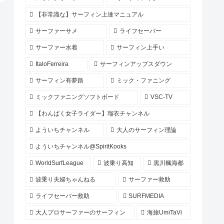
【非常識な】サーフィン上達マニュアル
サーファーサメ
ライフセーバー
サーファー水着
サーフィン上手い
ItaloFerreira
サーフィンアップスダウン
サーフィン有夢路
ミック・ファニング
ミックファニングソフトボード
VSC-TV
【わんぱく女子ライダー】瑠衣チャンネル
よういちチャンネル
大人のサーフィン理論
よういちチャンネル@SpiritKooks
WorldSurfLeague
波乗り高知
黒川楓海都
波乗り夫婦ちゃんねる
サーファー救助
ライフセーバー救助
SURFMEDIA
大人プロサーファーのサーフィン
海旅UmiTaVi