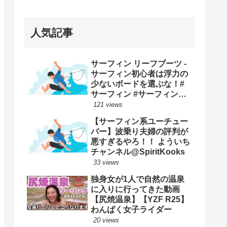
ープンで優勝映像まとめ！
人気記事
サーフィン リーフブーツ -
サーフィン初心者は浮力の
少ないボードを選ぶな！#
サーフィン #サーフィンス
クール #川畑友吾 #千葉 #湘
121 views
南
【サーフィン系ユーチュー
バー】波乗り夫婦の評判が
悪すぎるやろ！！ よういち
チャンネル@SpiritKooks
33 views
独身女が1人で自然の温泉
に入りに行ってきた動画
【尻焼温泉】【YZF R25】
わんぱく女子ライダー
20 views