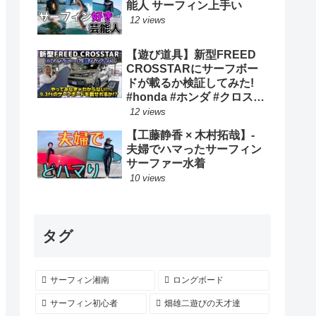
能人 サーフィン上手い
12 views
【遊び道具】新型FREED
CROSSTARにサーフボー
ドが載るか検証してみた!
#honda #ホンダ #クロスタ
ー #car #freed #フリード #
12 views
新型 #サーフィン ロングボ
【工藤静香 × 木村拓哉】-
ード
夫婦でハマったサーフィン
サーファー水着
10 views
タグ
サーフィン湘南
ロングボード
サーフィン初心者
畑雄二遊びの天才達