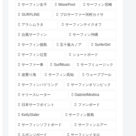
サーフィン女子
WavePool
サーフィン宮崎
SURFLINE
プロサーファー河村カイサ
アラシムラタ
サーフィンテイクオフ
台風サーフィン
サーフィン沖縄
サーフィン徳島
五十嵐カノア
SurferGirl
サーフィン辻堂
ショートボード
サーファー車
SurfMusic
サーフミュージック
波乗り海
サーフィン高知
ウェーブプール
サーフィンパドリング
サーフィンオリンピック
ケリースレーター
GabrielMedina
日本サーフポイント
ファンボード
KellySlater
サーフィン新島
サーフィンソフトボード
サーフィンエアー
スポンジボード
サーフィンイタロ