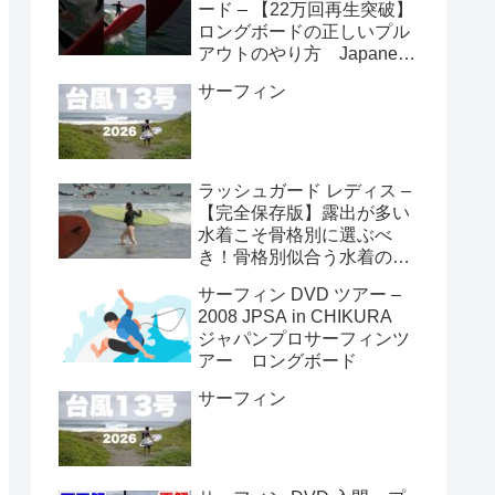
ード – 【22万回再生突破】
ロングボードの正しいプル
アウトのやり方 Japanese
longboarder #サーフィン #
サーフィン
ロングボード #shorts
ラッシュガード レディス –
【完全保存版】露出が多い
水着こそ骨格別に選ぶべ
き！骨格別似合う水着の選
び方👙
サーフィン DVD ツアー –
2008 JPSA in CHIKURA
ジャパンプロサーフィンツ
アー ロングボード
サーフィン