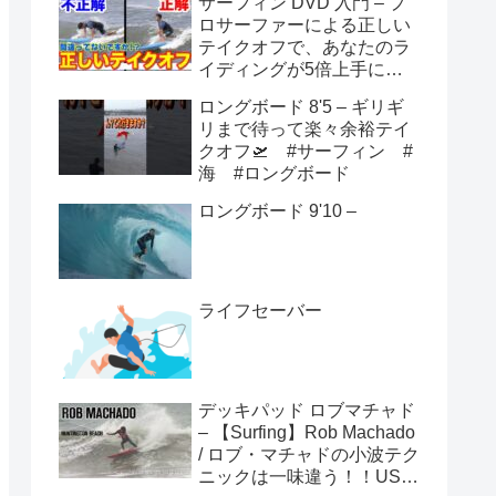
サーフィン DVD 入門 – プ
ロサーファーによる正しい
テイクオフで、あなたのラ
イディングが5倍上手にな
る方法！！
ロングボード 8'5 – ギリギ
リまで待って楽々余裕テイ
クオフ🛫 #サーフィン #
海 #ロングボード
ロングボード 9'10 –
ライフセーバー
デッキパッド ロブマチャド
– 【Surfing】Rob Machado
/ ロブ・マチャドの小波テク
ニックは一味違う！！USオ