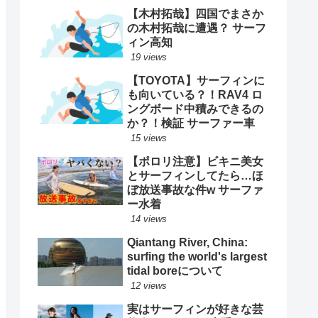
【木村拓哉】四国でまさか
の木村拓哉に遭遇？ サーフ
ィン高知
19 views
【TOYOTA】サーフィンに
も向いている？！RAV4 ロ
ングボード中積みできるの
か？！検証 サーファー車
15 views
【ポロリ注意】ビキニ美女
とサーフィンしてたら…ほ
ぼ放送事故な件w サーファ
ー水着
14 views
Qiantang River, China:
surfing the world's largest
tidal boreについて
12 views
実はサーフィンが好きな芸