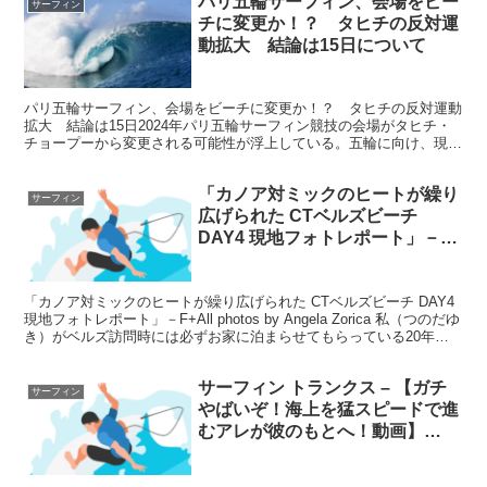
パリ五輪サーフィン、会場をビー
サーフィン
チに変更か！？ タヒチの反対運
動拡大 結論は15日について
パリ五輪サーフィン、会場をビーチに変更か！？ タヒチの反対運動
拡大 結論は15日2024年パリ五輪サーフィン競技の会場がタヒチ・
チョープーから変更される可能性が浮上している。五輪に向け、現地
のリーフ上にアルミ製のジャッジタワー建設計画があり...
「カノア対ミックのヒートが繰り
サーフィン
広げられた CTベルズビーチ
DAY4 現地フォトレポート」－
F+について
「カノア対ミックのヒートが繰り広げられた CTベルズビーチ DAY4
現地フォトレポート」－F+All photos by Angela Zorica 私（つのだゆ
き）がベルズ訪問時には必ずお家に泊まらせてもらっている20年来
の友人・アンジ...
サーフィン トランクス – 【ガチ
サーフィン
やばいぞ！海上を猛スピードで進
むアレが彼のもとへ！動画】
#shorts #サーフィン