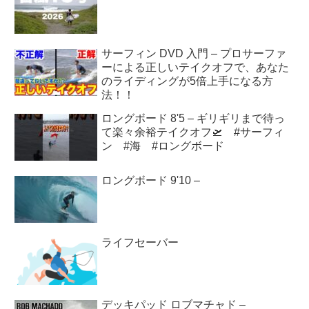
サーフィン DVD 入門 – プロサーファ
ーによる正しいテイクオフで、あなた
のライディングが5倍上手になる方
法！！
ロングボード 8'5 – ギリギリまで待っ
て楽々余裕テイクオフ🛫 #サーフィ
ン #海 #ロングボード
ロングボード 9'10 –
ライフセーバー
デッキパッド ロブマチャド –