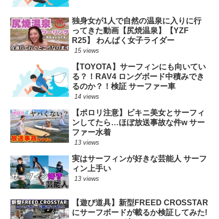
独身女が1人で自然の温泉に入りに行
ってきた動画【尻焼温泉】【YZF
R25】 わんぱく女子ライダー
15 views
【TOYOTA】サーフィンにも向いてい
る？！RAV4 ロングボード中積みでき
るのか？！検証 サーファー車
14 views
【ポロリ注意】ビキニ美女とサーフィ
ンしてたら…ほぼ放送事故な件w サー
ファー水着
13 views
実はサーフィンが好きな芸能人 サーフ
ィン上手い
13 views
【遊び道具】新型FREED CROSSTAR
にサーフボードが載るか検証してみた!