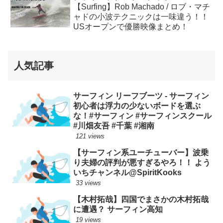
【Surfing】Rob Machado / ロブ・マチ
ャドの小波テクニックは一味違う！！
USオープンで優勝映像まとめ！
人気記事
サーフィン リーフブーツ - サーフィン
初心者は浮力の少ないボードを選ぶ
な！#サーフィン #サーフィンスクール
#川畑友吾 #千葉 #湘南
121 views
【サーフィン系ユーチューバー】波乗
り夫婦の評判が悪すぎるやろ！！ よう
いちチャンネル@SpiritKooks
33 views
【木村拓哉】四国でまさかの木村拓哉
に遭遇？ サーフィン高知
19 views