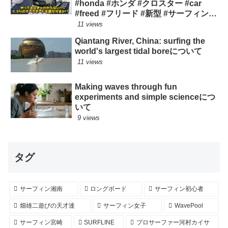
#honda #ホンダ #クロスター #car
#freed #フリード #新型 #サーフィン
ロングボード
11 views
Qiantang River, China: surfing the
world's largest tidal boreについて
11 views
Making waves through fun
experiments and simple scienceにつ
いて
9 views
タグ
サーフィン湘南
ロングボード
サーフィン初心者
畑雄二遊びの天才達
サーフィン女子
WavePool
サーフィン宮崎
SURFLINE
プロサーファー河村カイサ