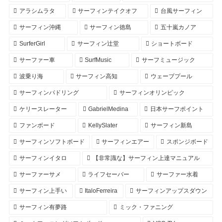
アラシムラタ
サーフィンテイクオフ
台風サーフィン
サーフィン沖縄
サーフィン徳島
五十嵐カノア
SurferGirl
サーフィン辻堂
ショートボード
サーファー車
SurfMusic
サーフミュージック
波乗り海
サーフィン高知
ウェーブプール
サーフィンパドリング
サーフィンオリンピック
ケリースレーター
GabrielMedina
日本サーフポイント
ファンボード
KellySlater
サーフィン新島
サーフィンソフトボード
サーフィンエアー
スポンジボード
サーフィンイタロ
【非常識な】サーフィン上達マニュアル
サーファーサメ
ライフセーバー
サーファー水着
サーフィン上手い
ItaloFerreira
サーフィンアップスダウン
サーフィン有夢路
ミック・ファニング