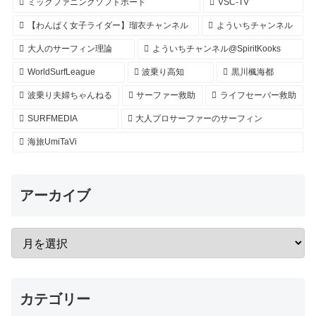
ミックファニングソフトボード
VSC-TV
【わんぱく女子ライダー】瑠衣チャンネル
よういちチャンネル
大人のサーフィン理論
よういちチャンネル@SpiritKooks
WorldSurfLeague
波乗り高知
黒川楓海都
波乗り夫婦ちゃんねる
サーファー救助
ライフセーバー救助
SURFMEDIA
大人プロサーファーのサーフィン
海旅UmiTaVi
アーカイブ
カテゴリー