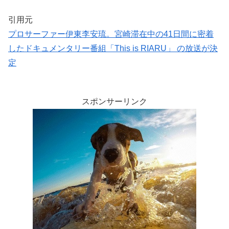
引用元
プロサーファー伊東李安琉。宮崎滞在中の41日間に密着
したドキュメンタリー番組「This is RIARU」 の放送が決
定
スポンサーリンク