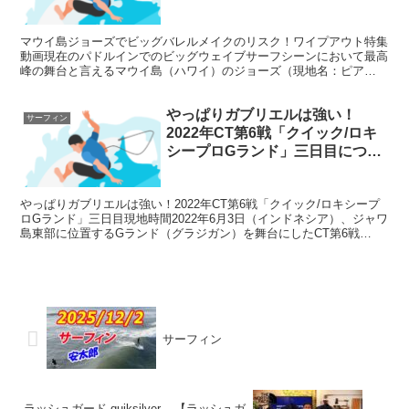
マウイ島ジョーズでビッグバレルメイクのリスク！ワイプアウト特集
動画現在のパドルインでのビッグウェイブサーフシーンにおいて最高
峰の舞台と言えるマウイ島（ハワイ）のジョーズ（現地名：ピア
ヒ）。 ビッグウェイブスポットにして最もビッグバレルを狙え...
やっぱりガブリエルは強い！
サーフィン
2022年CT第6戦「クイック/ロキ
シープロGランド」三日目につい
て
やっぱりガブリエルは強い！2022年CT第6戦「クイック/ロキシープ
ロGランド」三日目現地時間2022年6月3日（インドネシア）、ジャワ
島東部に位置するGランド（グラジガン）を舞台にしたCT第6戦
「Quiksilver/Roxy Pro G...
サーフィン
ラッシュガード quiksilver – 【ラッシュガ