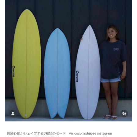
川瀬心那がシェイプする3種類のボード via coconashapes instagram