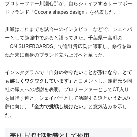
プロサーファー川瀬心那が、自らシェイプするサーフボー
ドブランド「Cocona shapes design」を発表した。
川瀬はこれまでも試合中のインタビューなどで、シェイパ
ーとして勉強中であると語ってきた。千葉県一宮町の
「ON SURFBOARDS」で逢野貴広氏に師事し、修行を重
ねた末に自身のブランド立ち上げへと至った。
インスタグラムで
「自分のやりたいことが形になり、とて
も嬉しくワクワクしています」
とコメントし、逢野氏や同
社の職人への感謝を表明。プロサーファーとしてCT入り
を目指す道と、シェイパーとして活躍する道という2つの
夢に向け、
「全力で挑戦し続けたい」
と意気込みを示し
た。
売り上げは活動費として使用