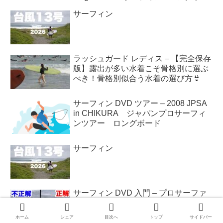
ド #shorts
サーフィン
ラッシュガード レディス – 【完全保存
版】露出が多い水着こそ骨格別に選ぶ
べき！骨格別似合う水着の選び方👙
サーフィン DVD ツアー – 2008 JPSA
in CHIKURA ジャパンプロサーフィ
ンツアー ロングボード
サーフィン
サーフィン DVD 入門 – プロサーファ
ーによる正しいテイクオフで、あなた
のライディングが5倍上手になる方
ホーム
シェア
目次へ
トップ
サイドバー
法！！