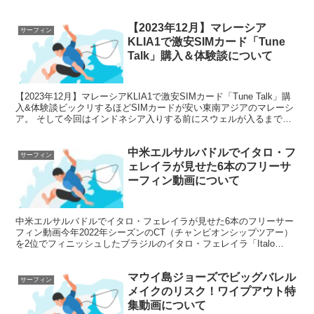
について
よるファンサーフ・セッションMovie by 大人...
【2023年12月】マレーシア
サーフィン
KLIA1で激安SIMカード「Tune
Talk」購入＆体験談について
【2023年12月】マレーシアKLIA1で激安SIMカード「Tune Talk」購
入&体験談ビックリするほどSIMカードが安い東南アジアのマレーシ
ア。 そして今回はインドネシア入りする前にスウェルが入るまでク
アラルンプール（KL）でゆっくり...
中米エルサルバドルでイタロ・フ
サーフィン
ェレイラが見せた6本のフリーサ
ーフィン動画について
中米エルサルバドルでイタロ・フェレイラが見せた6本のフリーサー
フィン動画今年2022年シーズンのCT（チャンピオンシップツアー）
を2位でフィニッシュしたブラジルのイタロ・フェレイラ「Italo
Ferreira」（28歳）。 レギュラーシー...
マウイ島ジョーズでビッグバレル
サーフィン
メイクのリスク！ワイプアウト特
集動画について