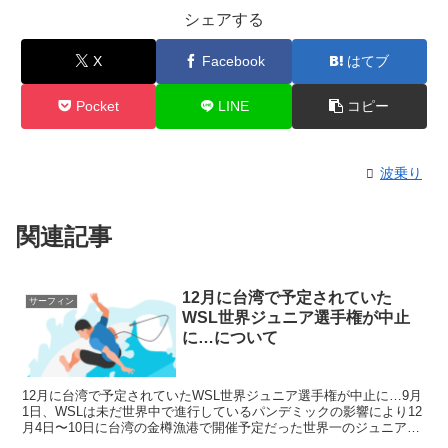
シェアする
X
Facebook
はてブ
Pocket
LINE
コピー
波乗り
関連記事
12月に台湾で予定されていた
サーフィン
WSL世界ジュニア選手権が中止
に…について
12月に台湾で予定されていたWSL世界ジュニア選手権が中止に…9月
1日、WSLは未だ世界中で進行しているパンデミックの影響により12
月4日〜10日に台湾の金樽漁港で開催予定だった世界一のジュニアを
決めるWJCこと『World Junior ...