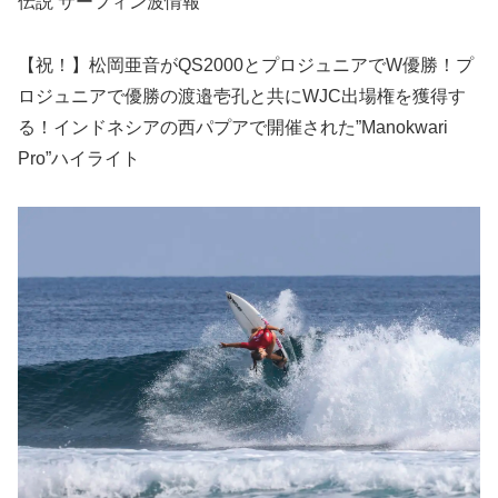
伝説 サーフィン波情報
【祝！】松岡亜音がQS2000とプロジュニアでW優勝！プ
ロジュニアで優勝の渡邉壱孔と共にWJC出場権を獲得す
る！インドネシアの西パプアで開催された”Manokwari
Pro”ハイライト