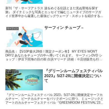
ガイドについて
新刊『ザ・サーフアトラス 波をめぐる伝説とまだ見ぬ聖地を探す
旅』 ダイナミックな写真とエッセイで編むニュータイプのサーフガ
イド世界中から厳選した最強ビッグウェーブ・スポットを紹介する新
刊『ザ・サーフアトラス 波をめぐる伝説とまだ見ぬ聖地を探...
サーフィン チューブ –
サーフィン
商品名：【5/10P最大28倍！限定クーポン有】 MY EYES WON'T
DRY2 あなたをチューブの中へ導いてくれます。 サーフィンDVD シ
ョップ：伊豆下田海の目の前 白浜マリーナ 詳細：※店頭販売も行っ
ている為、品切れの際にはご了...
『グリーンルームフェスティバル
サーフィン
2023』5/27-28に開催決定につい
て
『グリーンルームフェスティバル 2023』5/27-28に開催決定サーフカ
ルチャー、ビーチカルチャーをバックボーンに持つ、ミュージックと
アートのカルチャーフェスティバル『GREENROOM FESTIVALʼ23』
が、2023年5⽉27⽇（...