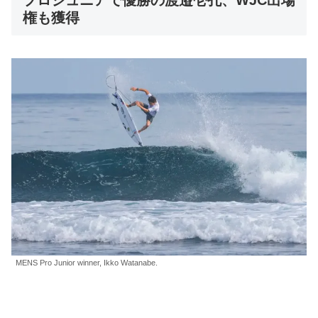
権も獲得
MENS Pro Junior winner, Ikko Watanabe.