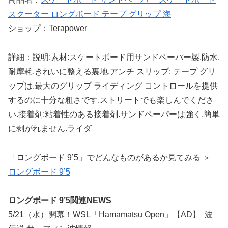
スクーター ロングボード テープ グリップ 海
ショップ：Terapower
詳細：説明:素材:スケートボード用サンドペーパー製.防水.
耐摩耗.きれいに整える裏地.アンチ スリップ: テープ グリ
ップは.最大のグリップ ライディング コントロールを提供
するのに十分な粗さです.ストリートでも楽しんでくださ
い.接着剤:粘着性のある接着剤.サンドペーパーは強く.簡単
に剥がれません.ライダ
「ロングボード 9’5」でどんなものがあるか見てみる ＞
ロングボード 9’5
ロングボード 9’5関連NEWS
5/21（水）開幕！WSL「Hamamatsu Open」【AD】 波