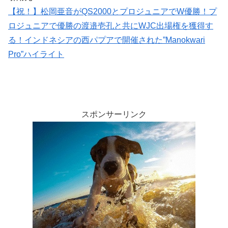
【祝！】松岡亜音がQS2000とプロジュニアでW優勝！プ
ロジュニアで優勝の渡邉壱孔と共にWJC出場権を獲得す
る！インドネシアの西パプアで開催された”Manokwari
Pro”ハイライト
スポンサーリンク