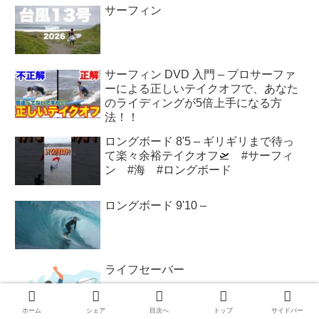
サーフィン
サーフィン DVD 入門 – プロサーファ
ーによる正しいテイクオフで、あなた
のライディングが5倍上手になる方
法！！
ロングボード 8'5 – ギリギリまで待っ
て楽々余裕テイクオフ🛫 #サーフィ
ン #海 #ロングボード
ロングボード 9'10 –
ライフセーバー
ホーム
シェア
目次へ
トップ
サイドバー