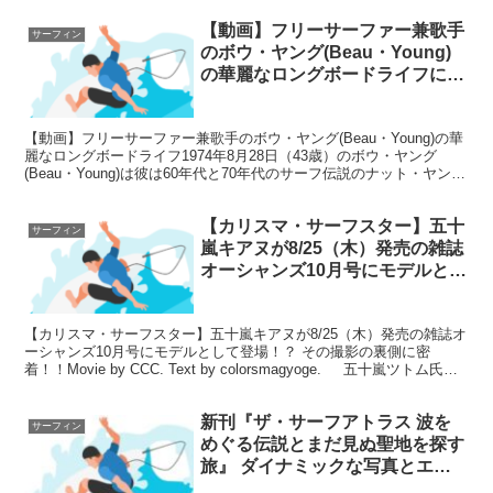
【動画】フリーサーファー兼歌手
サーフィン
のボウ・ヤング(Beau・Young)
の華麗なロングボードライフにつ
いて
【動画】フリーサーファー兼歌手のボウ・ヤング(Beau・Young)の華
麗なロングボードライフ1974年8月28日（43歳）のボウ・ヤング
(Beau・Young)は彼は60年代と70年代のサーフ伝説のナット・ヤング
の息子 彼の父親の足跡をた...
【カリスマ・サーフスター】五十
サーフィン
嵐キアヌが8/25（木）発売の雑誌
オーシャンズ10月号にモデルとし
て登場！？ その撮影の裏側に密
着！！について
【カリスマ・サーフスター】五十嵐キアヌが8/25（木）発売の雑誌オ
ーシャンズ10月号にモデルとして登場！？ その撮影の裏側に密
着！！Movie by CCC. Text by colorsmagyoge. 五十嵐ツトム氏の
CCCより...
新刊『ザ・サーフアトラス 波を
サーフィン
めぐる伝説とまだ見ぬ聖地を探す
旅』 ダイナミックな写真とエッ
セイで編むニュータイプのサーフ