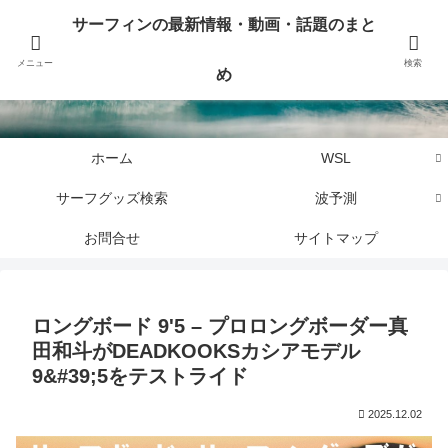
サーフィンに関するニュース・話題や最新情報を写真、画像、動画でまとめて
サーフィンの最新情報・動画・話題のまと
お届けします。
メニュー
検索
め
サーフィンの最新情報・動画・話題のまとめ
ホーム
WSL
サーフグッズ検索
波予測
お問合せ
サイトマップ
ロングボード 9'5 – プロロングボーダー真
田和斗がDEADKOOKSカシアモデル
9&#39;5をテストライド
2025.12.02