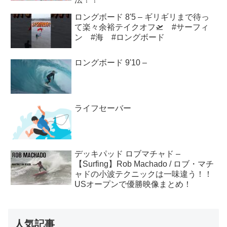
ロングボード 8'5 – ギリギリまで待っ
て楽々余裕テイクオフ🛫 #サーフィ
ン #海 #ロングボード
ロングボード 9'10 –
ライフセーバー
デッキパッド ロブマチャド –
【Surfing】Rob Machado / ロブ・マチ
ャドの小波テクニックは一味違う！！
USオープンで優勝映像まとめ！
人気記事