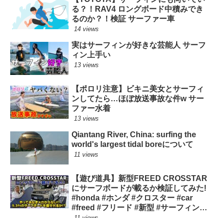
る？！RAV4 ロングボード中積みでき
るのか？！検証 サーファー車
14 views
実はサーフィンが好きな芸能人 サーフ
ィン上手い
13 views
【ポロリ注意】ビキニ美女とサーフィ
ンしてたら…ほぼ放送事故な件w サー
ファー水着
13 views
Qiantang River, China: surfing the
world's largest tidal boreについて
11 views
【遊び道具】新型FREED CROSSTAR
にサーフボードが載るか検証してみた!
#honda #ホンダ #クロスター #car
#freed #フリード #新型 #サーフィン
ロングボード
11 views