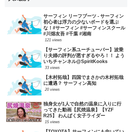
サーフィン リーフブーツ - サーフィン
初心者は浮力の少ないボードを選ぶ
な！#サーフィン #サーフィンスクール
#川畑友吾 #千葉 #湘南
121 views
【サーフィン系ユーチューバー】波乗
り夫婦の評判が悪すぎるやろ！！ よう
いちチャンネル@SpiritKooks
33 views
【木村拓哉】四国でまさかの木村拓哉
に遭遇？ サーフィン高知
20 views
独身女が1人で自然の温泉に入りに行
ってきた動画【尻焼温泉】【YZF
R25】 わんぱく女子ライダー
15 views
【TOYOTA】サーフィンにも向いてい