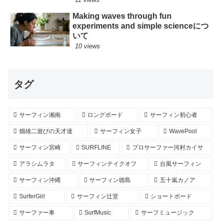
Making waves through fun
experiments and simple scienceにつ
いて
10 views
タグ
サーフィン湘南
ロングボード
サーフィン初心者
畑雄二遊びの天才達
サーフィン女子
WavePool
サーフィン宮崎
SURFLINE
プロサーファー河村カイサ
アラシムラタ
サーフィンテイクオフ
台風サーフィン
サーフィン沖縄
サーフィン徳島
五十嵐カノア
SurferGirl
サーフィン辻堂
ショートボード
サーファー車
SurfMusic
サーフミュージック