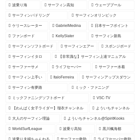
波乗り海
サーフィン高知
ウェーブプール
サーフィンパドリング
サーフィンオリンピック
ケリースレーター
GabrielMedina
日本サーフポイント
ファンボード
KellySlater
サーフィン新島
サーフィンソフトボード
サーフィンエアー
スポンジボード
サーフィンイタロ
【非常識な】サーフィン上達マニュアル
サーファーサメ
ライフセーバー
サーファー水着
サーフィン上手い
ItaloFerreira
サーフィンアップスダウン
サーフィン有夢路
ミック・ファニング
ミックファニングソフトボード
VSC-TV
【わんぱく女子ライダー】瑠衣チャンネル
よういちチャンネル
大人のサーフィン理論
よういちチャンネル@SpiritKooks
WorldSurfLeague
波乗り高知
黒川楓海都
波乗り夫婦ちゃんねる
サーファー救助
ライフセーバー救助