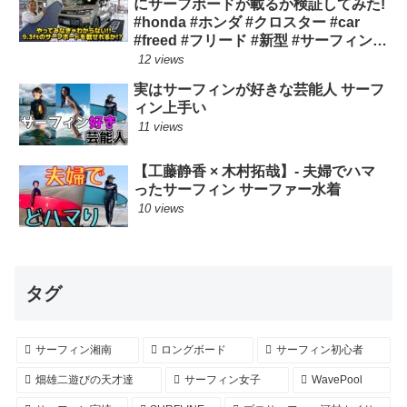
にサーフボードが載るか検証してみた!
#honda #ホンダ #クロスター #car
#freed #フリード #新型 #サーフィン
ロングボード
12 views
実はサーフィンが好きな芸能人 サーフ
ィン上手い
11 views
【工藤静香 × 木村拓哉】- 夫婦でハマ
ったサーフィン サーファー水着
10 views
タグ
サーフィン湘南
ロングボード
サーフィン初心者
畑雄二遊びの天才達
サーフィン女子
WavePool