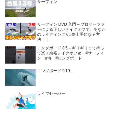
サーフィン
サーフィン DVD 入門 – プロサーファ
ーによる正しいテイクオフで、あなた
のライディングが5倍上手になる方
法！！
ロングボード 8'5 – ギリギリまで待っ
て楽々余裕テイクオフ🛫 #サーフィ
ン #海 #ロングボード
ロングボード 9'10 –
ライフセーバー