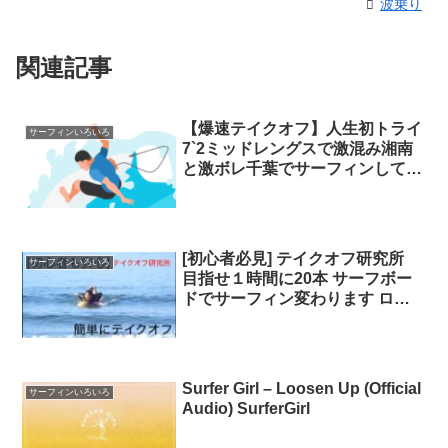
波乗り
関連記事
【爆速テイクオフ】人生初トライ
サーフィンいろいろ
7`2ミッドレングスで激混み湘南
と激ボレ千葉でサーフィンしてき
た！ ミッドレングス
[初心者必見] テイクオフ研究所
サーフィンいろいろ
目指せ１時間に20本 サーフボー
ドでサーフィン変わります ロン
グボード ターン
Surfer Girl – Loosen Up (Official
サーフィンいろいろ
Audio) SurferGirl