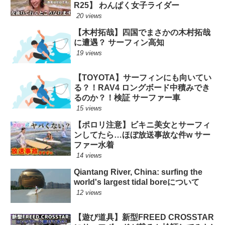
R25】 わんぱく女子ライダー
20 views
【木村拓哉】四国でまさかの木村拓哉
に遭遇？ サーフィン高知
19 views
【TOYOTA】サーフィンにも向いてい
る？！RAV4 ロングボード中積みでき
るのか？！検証 サーファー車
15 views
【ポロリ注意】ビキニ美女とサーフィ
ンしてたら…ほぼ放送事故な件w サー
ファー水着
14 views
Qiantang River, China: surfing the
world's largest tidal boreについて
12 views
【遊び道具】新型FREED CROSSTAR