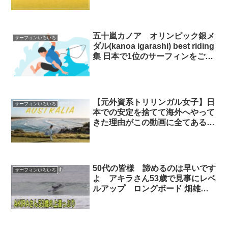
五十嵐カノア オリンピック銀メ
サーフィンいろいろ
ダル(kanoa igarashi) best riding
集 日本で1位のサーフィンをご覧
あれ！ サーフィンオリンピック
【元外資系トリリンガル女子】日
サーフィンいろいろ
本での安定を捨てて海外へやって
きた理由がこの動画に全てある |
VLOG #27 海旅UmiTaVi
50代の皆様 諦めるのは早いです
サーフィンいろいろ
よ アキラさん53歳で見事にレベ
ルアップ ロングボード 畑雄二
遊びの天才達