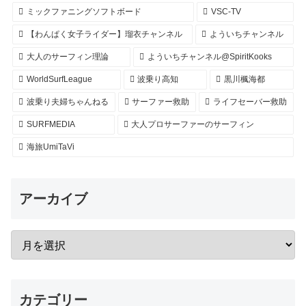
ミックファニングソフトボード
VSC-TV
【わんぱく女子ライダー】瑠衣チャンネル
よういちチャンネル
大人のサーフィン理論
よういちチャンネル@SpiritKooks
WorldSurfLeague
波乗り高知
黒川楓海都
波乗り夫婦ちゃんねる
サーファー救助
ライフセーバー救助
SURFMEDIA
大人プロサーファーのサーフィン
海旅UmiTaVi
アーカイブ
カテゴリー