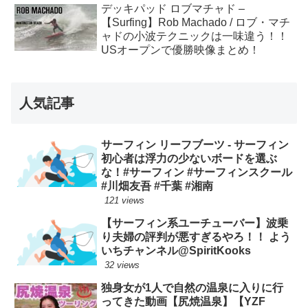
デッキパッド ロブマチャド –
【Surfing】Rob Machado / ロブ・マチ
ャドの小波テクニックは一味違う！！
USオープンで優勝映像まとめ！
人気記事
サーフィン リーフブーツ - サーフィン
初心者は浮力の少ないボードを選ぶ
な！#サーフィン #サーフィンスクール
#川畑友吾 #千葉 #湘南
121 views
【サーフィン系ユーチューバー】波乗
り夫婦の評判が悪すぎるやろ！！ よう
いちチャンネル@SpiritKooks
32 views
独身女が1人で自然の温泉に入りに行
ってきた動画【尻焼温泉】【YZF