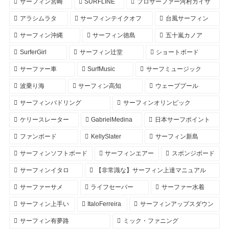
サーフィン宮崎
SURFLINE
プロサーファー河村カイサ
アラシムラタ
サーフィンテイクオフ
台風サーフィン
サーフィン沖縄
サーフィン徳島
五十嵐カノア
SurferGirl
サーフィン辻堂
ショートボード
サーファー車
SurfMusic
サーフミュージック
波乗り海
サーフィン高知
ウェーブプール
サーフィンパドリング
サーフィンオリンピック
ケリースレーター
GabrielMedina
日本サーフポイント
ファンボード
KellySlater
サーフィン新島
サーフィンソフトボード
サーフィンエアー
スポンジボード
サーフィンイタロ
【非常識な】サーフィン上達マニュアル
サーファーサメ
ライフセーバー
サーファー水着
サーフィン上手い
ItaloFerreira
サーフィンアップスダウン
サーフィン有夢路
ミック・ファニング