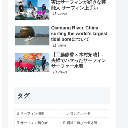
実はサーフィンが好きな芸
ード
能人 サーフィン上手い
11 views
Qiantang River, China:
surfing the world's largest
tidal boreについて
11 views
【工藤静香 × 木村拓哉】-
夫婦でハマったサーフィン
サーファー水着
10 views
タグ
サーフィン湘南
ロングボード
サーフィン初心者
畑雄二遊びの天才達