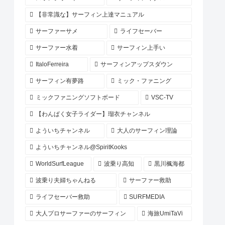
【非常識な】サーフィン上達マニュアル
サーファーサメ
ライフセーバー
サーファー水着
サーフィン上手い
ItaloFerreira
サーフィンアップスダウン
サーフィン有夢路
ミック・ファニング
ミックファニングソフトボード
VSC-TV
【わんぱく女子ライダー】瑠衣チャンネル
よういちチャンネル
大人のサーフィン理論
よういちチャンネル@SpiritKooks
WorldSurfLeague
波乗り高知
黒川楓海都
波乗り夫婦ちゃんねる
サーファー救助
ライフセーバー救助
SURFMEDIA
大人プロサーファーのサーフィン
海旅UmiTaVi