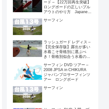
ード – 【22万回再生突破】
ロングボードの正しいプル
アウトのやり方 Japanese
longboarder #サーフィン #
サーフィン
ロングボード #shorts
ラッシュガード レディス –
【完全保存版】露出が多い
水着こそ骨格別に選ぶべ
き！骨格別似合う水着の選
び方👙
サーフィン DVD ツアー –
2008 JPSA in CHIKURA
ジャパンプロサーフィンツ
アー ロングボード
サーフィン