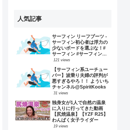
ープンで優勝映像まとめ！
人気記事
サーフィン リーフブーツ -
サーフィン初心者は浮力の
少ないボードを選ぶな！#
サーフィン #サーフィンス
クール #川畑友吾 #千葉 #湘
121 views
南
【サーフィン系ユーチュー
バー】波乗り夫婦の評判が
悪すぎるやろ！！ よういち
チャンネル@SpiritKooks
31 views
独身女が1人で自然の温泉
に入りに行ってきた動画
【尻焼温泉】【YZF R25】
わんぱく女子ライダー
19 views