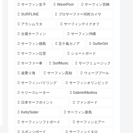
サーフィン女子
WavePool
サーフィン宮崎
SURFLINE
プロサーファー河村カイサ
アラシムラタ
サーフィンテイクオフ
台風サーフィン
サーフィン沖縄
サーフィン徳島
五十嵐カノア
SurferGirl
サーフィン辻堂
ショートボード
サーファー車
SurfMusic
サーフミュージック
波乗り海
サーフィン高知
ウェーブプール
サーフィンパドリング
サーフィンオリンピック
ケリースレーター
GabrielMedina
日本サーフポイント
ファンボード
KellySlater
サーフィン新島
サーフィンソフトボード
サーフィンエアー
スポンジボード
サーフィンイタロ