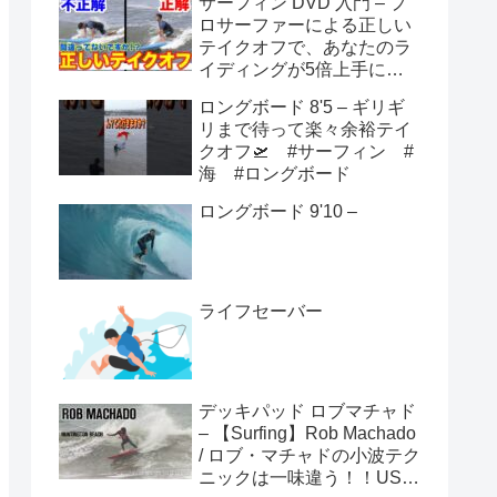
サーフィン DVD 入門 – プ
ロサーファーによる正しい
テイクオフで、あなたのラ
イディングが5倍上手にな
る方法！！
ロングボード 8'5 – ギリギ
リまで待って楽々余裕テイ
クオフ🛫 #サーフィン #
海 #ロングボード
ロングボード 9'10 –
ライフセーバー
デッキパッド ロブマチャド
– 【Surfing】Rob Machado
/ ロブ・マチャドの小波テク
ニックは一味違う！！USオ