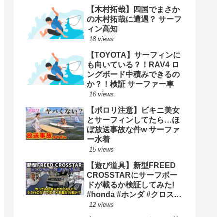
【木村拓哉】四国でまさか
の木村拓哉に遭遇？ サーフ
ィン高知
18 views
【TOYOTA】サーフィンに
も向いている？！RAV4 ロ
ングボード中積みできるの
か？！検証 サーファー車
16 views
【ポロリ注意】ビキニ美女
とサーフィンしてたら…ほ
ぼ放送事故な件w サーファ
ー水着
15 views
【遊び道具】新型FREED
CROSSTARにサーフボー
ドが載るか検証してみた!
#honda #ホンダ #クロスタ
ー #car #freed #フリード #
12 views
新型 #サーフィン ロングボ