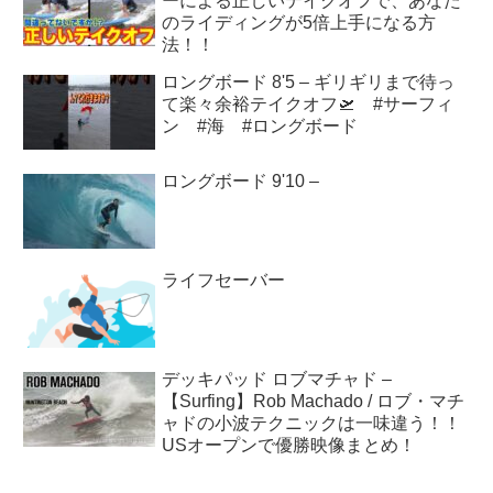
ーによる正しいテイクオフで、あなた
のライディングが5倍上手になる方
法！！
ロングボード 8'5 – ギリギリまで待っ
て楽々余裕テイクオフ🛫 #サーフィ
ン #海 #ロングボード
ロングボード 9'10 –
ライフセーバー
デッキパッド ロブマチャド –
【Surfing】Rob Machado / ロブ・マチ
ャドの小波テクニックは一味違う！！
USオープンで優勝映像まとめ！