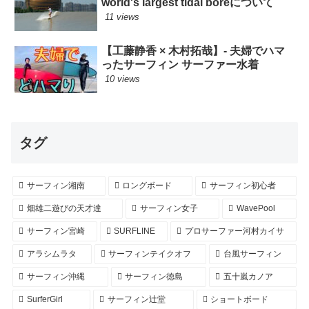
world's largest tidal boreについて
11 views
【工藤静香 × 木村拓哉】- 夫婦でハマ
ったサーフィン サーファー水着
10 views
タグ
サーフィン湘南
ロングボード
サーフィン初心者
畑雄二遊びの天才達
サーフィン女子
WavePool
サーフィン宮崎
SURFLINE
プロサーファー河村カイサ
アラシムラタ
サーフィンテイクオフ
台風サーフィン
サーフィン沖縄
サーフィン徳島
五十嵐カノア
SurferGirl
サーフィン辻堂
ショートボード