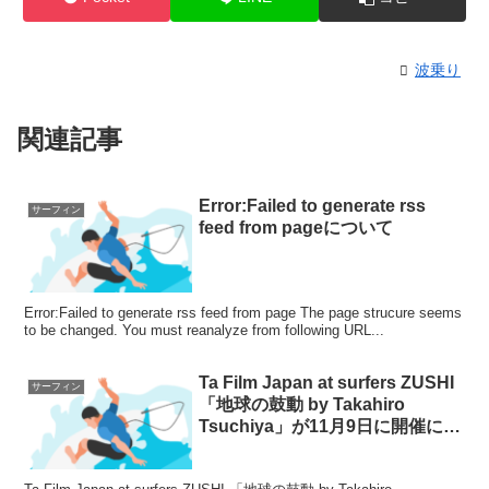
波乗り
関連記事
Error:Failed to generate rss
サーフィン
feed from pageについて
Error:Failed to generate rss feed from page The page strucure seems
to be changed. You must reanalyze from following URL...
Ta Film Japan at surfers ZUSHI
サーフィン
「地球の鼓動 by Takahiro
Tsuchiya」が11月9日に開催につ
いて