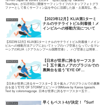
Ta Film Japan at surfers ZUSHI 「地球の鼓動 by Takahiro
Tsuchiya」が11月9日に開催サーフィンライフのスタッフフォトグラ
ファーとして長くサーフィン誌を中心に活躍した故・土屋高弘。色鮮
やかで...
【2023年12月】KLIA第1ターミ
サーフィン
ナルのサテライトビル到着後！メ
インビルへの移動方法について
【2023年12月】KLIA第1ターミナルのサテライトビル到着後！メイン
ビルへの移動方法アジアにおいてトップのハブ空港となっているマレ
ーシアのKLIA（クアラルンプール国際空港）。 ハブ空港とは簡単に
言うと特定のエリアにおける拠点となる空港...
【日本が世界に誇るサーフスタ
サーフィン
ー】五十嵐カノアのブラジルでの
裏舞台を追う”EYE OF
STORM”エピソード09について
【日本が世界に誇るサーフスター】五十嵐カノアのブラジルでの裏舞
台を追う”EYE OF STORM”エピソード09Movie by Kanoa Igarashi.
Text by colorsmagyoge. 日本が世界に誇るサーフスター五十...
早くもベスト4が決定！『Surf
サーフィン