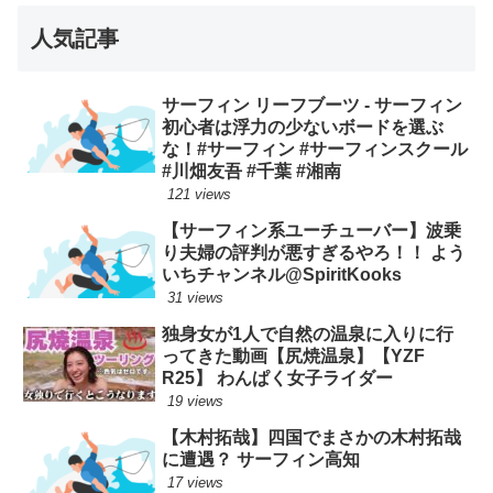
人気記事
サーフィン リーフブーツ - サーフィン
初心者は浮力の少ないボードを選ぶ
な！#サーフィン #サーフィンスクール
#川畑友吾 #千葉 #湘南
121 views
【サーフィン系ユーチューバー】波乗
り夫婦の評判が悪すぎるやろ！！ よう
いちチャンネル@SpiritKooks
31 views
独身女が1人で自然の温泉に入りに行
ってきた動画【尻焼温泉】【YZF
R25】 わんぱく女子ライダー
19 views
【木村拓哉】四国でまさかの木村拓哉
に遭遇？ サーフィン高知
17 views