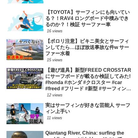
【TOYOTA】サーフィンにも向いてい
る？！RAV4 ロングボード中積みでき
るのか？！検証 サーファー車
16 views
【ポロリ注意】ビキニ美女とサーフィ
ンしてたら…ほぼ放送事故な件w サー
ファー水着
15 views
【遊び道具】新型FREED CROSSTAR
にサーフボードが載るか検証してみた!
#honda #ホンダ #クロスター #car
#freed #フリード #新型 #サーフィン
ロングボード
12 views
実はサーフィンが好きな芸能人 サーフ
ィン上手い
11 views
Qiantang River, China: surfing the