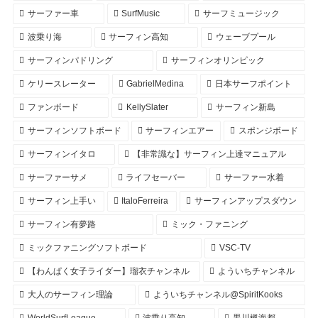
サーファー車
SurfMusic
サーフミュージック
波乗り海
サーフィン高知
ウェーブプール
サーフィンパドリング
サーフィンオリンピック
ケリースレーター
GabrielMedina
日本サーフポイント
ファンボード
KellySlater
サーフィン新島
サーフィンソフトボード
サーフィンエアー
スポンジボード
サーフィンイタロ
【非常識な】サーフィン上達マニュアル
サーファーサメ
ライフセーバー
サーファー水着
サーフィン上手い
ItaloFerreira
サーフィンアップスダウン
サーフィン有夢路
ミック・ファニング
ミックファニングソフトボード
VSC-TV
【わんぱく女子ライダー】瑠衣チャンネル
よういちチャンネル
大人のサーフィン理論
よういちチャンネル@SpiritKooks