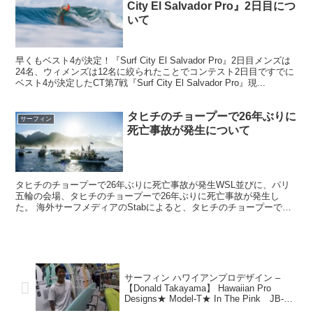
City El Salvador Pro』2日目につ
いて
早くもベスト4が決定！『Surf City El Salvador Pro』2日目メンズは
24名、ウィメンズは12名に絞られたことでコンテスト2日目ですでに
ベスト4が決定したCT第7戦『Surf City El Salvador Pro』現...
タヒチのチョープーで26年ぶりに
サーフィン
死亡事故が発生について
タヒチのチョープーで26年ぶりに死亡事故が発生WSL並びに、パリ
五輪の会場、タヒチのチョープーで26年ぶりに死亡事故が発生し
た。 海外サーフメディアのStabによると、タヒチのチョープーでサ
ーフィンをしていた56歳のアメリカ人サーファー、パ...
サーフィン ハワイアンプロデザイン –
【Donald Takayama】 Hawaiian Pro
Designs★ Model-T★ In The Pink JB-X
2つ名作をロングボードマスター渡辺氏に