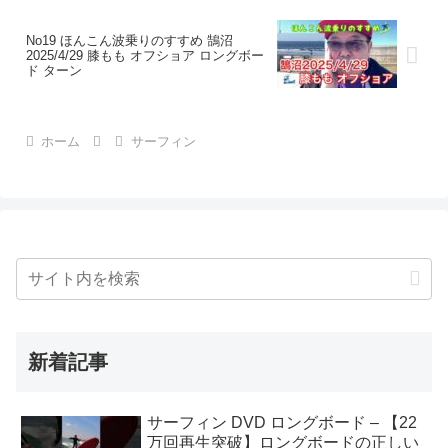
詳しく教えて頂きました！
No19 ほんこん波乗りのすすめ 鵠沼
2025/4/29 膝もも オフショア ロングボー
ド ターン
ホーム
サーフィン
新着記事
サーフィン DVD ロングボード – 【22
万回再生突破】ロングボードの正しい