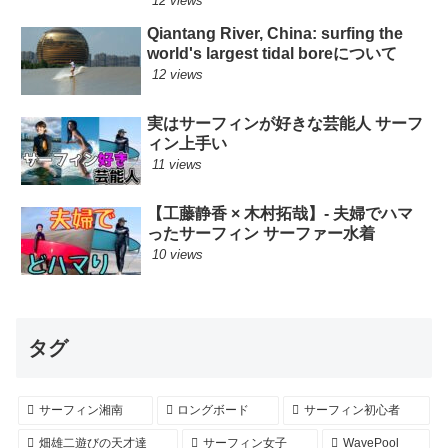
12 views
Qiantang River, China: surfing the
world's largest tidal boreについて
12 views
実はサーフィンが好きな芸能人 サーフ
ィン上手い
11 views
【工藤静香 × 木村拓哉】- 夫婦でハマ
ったサーフィン サーファー水着
10 views
タグ
サーフィン湘南
ロングボード
サーフィン初心者
畑雄二遊びの天才達
サーフィン女子
WavePool