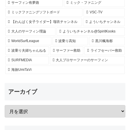
サーフィン有夢路
ミック・ファニング
ミックファニングソフトボード
VSC-TV
【わんぱく女子ライダー】瑠衣チャンネル
よういちチャンネル
大人のサーフィン理論
よういちチャンネル@SpiritKooks
WorldSurfLeague
波乗り高知
黒川楓海都
波乗り夫婦ちゃんねる
サーファー救助
ライフセーバー救助
SURFMEDIA
大人プロサーファーのサーフィン
海旅UmiTaVi
アーカイブ