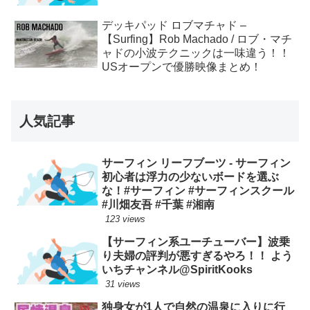
デッキパッド ロブマチャド –
【Surfing】Rob Machado / ロブ・マチ
ャドの小波テクニックは一味違う！！
USオープンで優勝映像まとめ！
人気記事
サーフィン リーフブーツ - サーフィン
初心者は浮力の少ないボードを選ぶ
な！#サーフィン #サーフィンスクール
#川畑友吾 #千葉 #湘南
123 views
【サーフィン系ユーチューバー】波乗
り夫婦の評判が悪すぎるやろ！！ よう
いちチャンネル@SpiritKooks
31 views
独身女が1人で自然の温泉に入りに行