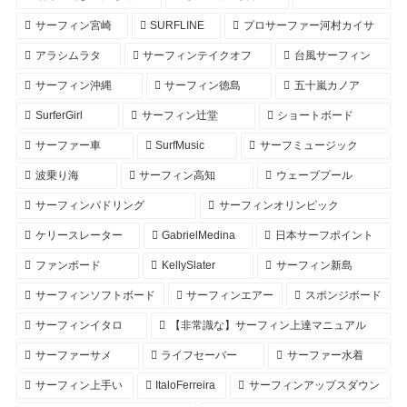
サーフィン宮崎
SURFLINE
プロサーファー河村カイサ
アラシムラタ
サーフィンテイクオフ
台風サーフィン
サーフィン沖縄
サーフィン徳島
五十嵐カノア
SurferGirl
サーフィン辻堂
ショートボード
サーファー車
SurfMusic
サーフミュージック
波乗り海
サーフィン高知
ウェーブプール
サーフィンパドリング
サーフィンオリンピック
ケリースレーター
GabrielMedina
日本サーフポイント
ファンボード
KellySlater
サーフィン新島
サーフィンソフトボード
サーフィンエアー
スポンジボード
サーフィンイタロ
【非常識な】サーフィン上達マニュアル
サーファーサメ
ライフセーバー
サーファー水着
サーフィン上手い
ItaloFerreira
サーフィンアップスダウン