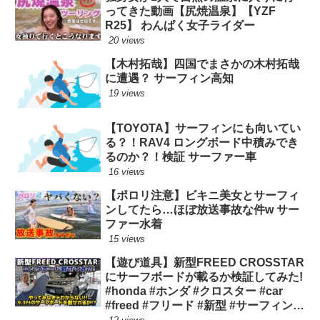
ってきた動画【尻焼温泉】【YZF
R25】 わんぱく女子ライダー
20 views
【木村拓哉】四国でまさかの木村拓哉
に遭遇？ サーフィン高知
19 views
【TOYOTA】サーフィンにも向いてい
る？！RAV4 ロングボード中積みでき
るのか？！検証 サーファー車
16 views
【ポロリ注意】ビキニ美女とサーフィ
ンしてたら…ほぼ放送事故な件w サー
ファー水着
15 views
【遊び道具】新型FREED CROSSTAR
にサーフボードが載るか検証してみた!
#honda #ホンダ #クロスター #car
#freed #フリード #新型 #サーフィン
ロングボード