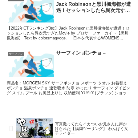
Jack Robinsonと黒川楓海都が遭
遇！セッションしたら異次元すぎ
たについて
【2022年CTランキング3位】Jack Robinsonと黒川楓海都が遭遇！セ
ッションしたら異次元すぎたMovie by プロサーファーカイト【黒川
楓海都】 Text by colorsmagyoge. 日本を代表するWOMENS...
サーフィン ポンチョ –
サーフィン
商品名：MORGEN SKY サーフポンチョ スポーツ タオル お着替え
ポンチョ 温泉ポンチョ 速乾吸水 防寒 ゆったり サーフィン ダイビン
グ スイム プール お風呂上りに 収納便利 YUYI01(ブラック) ショッ
プ：mons Onl...
写真撮ってたらイカついお兄さんに声か
けられた【福岡ツーリング】 わんぱく女
子ライダー