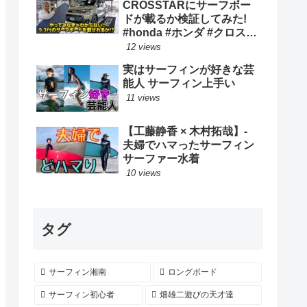
CROSSTARにサーフボー
ドが載るか検証してみた!
#honda #ホンダ #クロスタ
ー #car #freed #フリード #
12 views
新型 #サーフィン ロングボ
実はサーフィンが好きな芸
ード
能人 サーフィン上手い
11 views
【工藤静香 × 木村拓哉】-
夫婦でハマったサーフィン
サーファー水着
10 views
タグ
サーフィン湘南
ロングボード
サーフィン初心者
畑雄二遊びの天才達