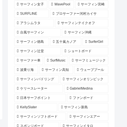
サーフィン女子
WavePool
サーフィン宮崎
SURFLINE
プロサーファー河村カイサ
アラシムラタ
サーフィンテイクオフ
台風サーフィン
サーフィン沖縄
サーフィン徳島
五十嵐カノア
SurferGirl
サーフィン辻堂
ショートボード
サーファー車
SurfMusic
サーフミュージック
波乗り海
サーフィン高知
ウェーブプール
サーフィンパドリング
サーフィンオリンピック
ケリースレーター
GabrielMedina
日本サーフポイント
ファンボード
KellySlater
サーフィン新島
サーフィンソフトボード
サーフィンエアー
スポンジボード
サーフィンイタロ