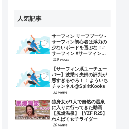
ープンで優勝映像まとめ！
人気記事
サーフィン リーフブーツ -
サーフィン初心者は浮力の
少ないボードを選ぶな！#
サーフィン #サーフィンス
クール #川畑友吾 #千葉 #湘
119 views
南
【サーフィン系ユーチュー
バー】波乗り夫婦の評判が
悪すぎるやろ！！ よういち
チャンネル@SpiritKooks
32 views
独身女が1人で自然の温泉
に入りに行ってきた動画
【尻焼温泉】【YZF R25】
わんぱく女子ライダー
20 views