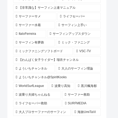
【非常識な】サーフィン上達マニュアル
サーファーサメ
ライフセーバー
サーファー水着
サーフィン上手い
ItaloFerreira
サーフィンアップスダウン
サーフィン有夢路
ミック・ファニング
ミックファニングソフトボード
VSC-TV
【わんぱく女子ライダー】瑠衣チャンネル
よういちチャンネル
大人のサーフィン理論
よういちチャンネル@SpiritKooks
WorldSurfLeague
波乗り高知
黒川楓海都
波乗り夫婦ちゃんねる
サーファー救助
ライフセーバー救助
SURFMEDIA
大人プロサーファーのサーフィン
海旅UmiTaVi