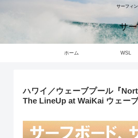
サーフィン
サー
ホーム
WSL
ハワイ／ウェーブプール『North Shor
The LineUp at WaiKai ウ