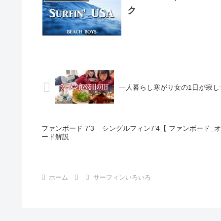
ク
一人暮らし寒がり女の1日が寂しす
ファンボード 7'3 – シングルフィン7’4【 ファンボード
ード解説
ホーム
サーフィンいろいろ