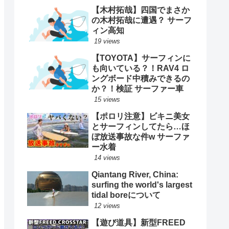
【木村拓哉】四国でまさか
の木村拓哉に遭遇？ サーフ
ィン高知
19 views
【TOYOTA】サーフィンに
も向いている？！RAV4 ロ
ングボード中積みできるの
か？！検証 サーファー車
15 views
【ポロリ注意】ビキニ美女
とサーフィンしてたら…ほ
ぼ放送事故な件w サーファ
ー水着
14 views
Qiantang River, China:
surfing the world's largest
tidal boreについて
12 views
【遊び道具】新型FREED