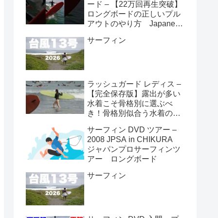
ード – 【22万回再生突破】
ロングボードの正しいプル
アウトのやり方 Japanese
longboarder #サーフィン #
サーフィン
ロングボード #shorts
ラッシュガード レディス –
【完全保存版】露出が多い
水着こそ骨格別に選ぶべ
き！骨格別似合う水着の選
び方👙
サーフィン DVD ツアー –
2008 JPSA in CHIKURA
ジャパンプロサーフィンツ
アー ロングボード
サーフィン