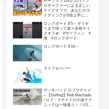
サーフィン DVD 入門 – プ
ロサーファーによる正しい
テイクオフで、あなたのラ
イディングが5倍上手にな
る方法！！
ロングボード 8'5 – ギリギ
リまで待って楽々余裕テイ
クオフ🛫 #サーフィン #
海 #ロングボード
ロングボード 9'10 –
ライフセーバー
デッキパッド ロブマチャド
– 【Surfing】Rob Machado
/ ロブ・マチャドの小波テク
ニックは一味違う！！USオ