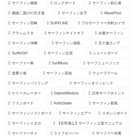
サーフィン湘南
ロングボード
サーフィン初心者
畑雄二遊びの天才達
サーフィン女子
WavePool
サーフィン宮崎
SURFLINE
プロサーファー河村カイサ
アラシムラタ
サーフィンテイクオフ
台風サーフィン
サーフィン沖縄
サーフィン徳島
五十嵐カノア
SurferGirl
サーフィン辻堂
ショートボード
サーファー車
SurfMusic
サーフミュージック
波乗り海
サーフィン高知
ウェーブプール
サーフィンパドリング
サーフィンオリンピック
ケリースレーター
GabrielMedina
日本サーフポイント
ファンボード
KellySlater
サーフィン新島
サーフィンソフトボード
サーフィンエアー
スポンジボード
サーフィンイタロ
【非常識な】サーフィン上達マニュアル
サーファーサメ
ライフセーバー
サーファー水着