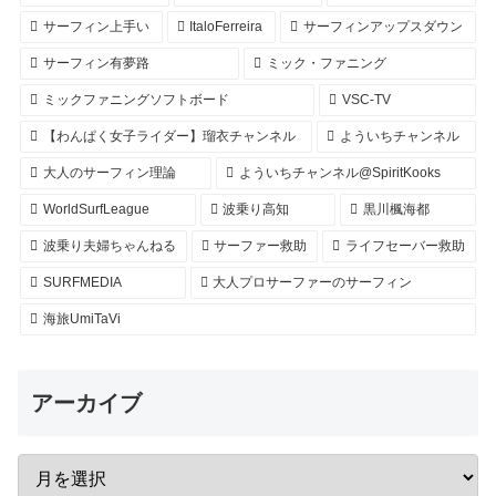
サーフィン上手い
ItaloFerreira
サーフィンアップスダウン
サーフィン有夢路
ミック・ファニング
ミックファニングソフトボード
VSC-TV
【わんぱく女子ライダー】瑠衣チャンネル
よういちチャンネル
大人のサーフィン理論
よういちチャンネル@SpiritKooks
WorldSurfLeague
波乗り高知
黒川楓海都
波乗り夫婦ちゃんねる
サーファー救助
ライフセーバー救助
SURFMEDIA
大人プロサーファーのサーフィン
海旅UmiTaVi
アーカイブ