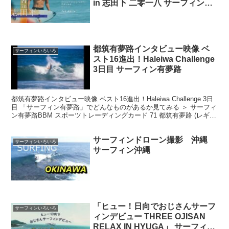
in 志田下 二零一八 サーフィンオ
リンピック
都筑有夢路インタビュー映像 ベ
サーフィンいろいろ
スト16進出！Haleiwa Challenge
3日目 サーフィン有夢路
都筑有夢路インタビュー映像 ベスト16進出！Haleiwa Challenge 3日
目 「サーフィン有夢路」でどんなものがあるか見てみる ＞ サーフィ
ン有夢路BBM スポーツトレーディングカード 71 都筑有夢路 (レギュ
ラーカード/サーフ...
サーフィンドローン撮影 沖縄
サーフィンいろいろ
サーフィン沖縄
「ヒュー！日向でおじさんサーフ
サーフィンいろいろ
ィンデビュー THREE OJISAN
RELAX IN HYUGA」 サーフィン