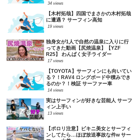
34 views
【木村拓哉】四国でまさかの木村拓哉
に遭遇？ サーフィン高知
19 views
独身女が1人で自然の温泉に入りに行
ってきた動画【尻焼温泉】【YZF
R25】 わんぱく女子ライダー
17 views
【TOYOTA】サーフィンにも向いてい
る？！RAV4 ロングボード中積みでき
るのか？！検証 サーファー車
14 views
実はサーフィンが好きな芸能人 サーフ
ィン上手い
13 views
【ポロリ注意】ビキニ美女とサーフィ
ンしてたら…ほぼ放送事故な件w サー