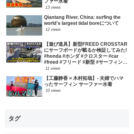
ファー水着
13 views
Qiantang River, China: surfing the
world's largest tidal boreについて
12 views
【遊び道具】新型FREED CROSSTAR
にサーフボードが載るか検証してみた!
#honda #ホンダ #クロスター #car
#freed #フリード #新型 #サーフィン
ロングボード
11 views
【工藤静香 × 木村拓哉】- 夫婦でハマ
ったサーフィン サーファー水着
10 views
タグ