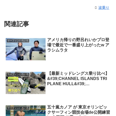
波乗り
関連記事
アメリカ帰りの野呂れいかプロ登
サーフィンいろいろ
場で最近で一番盛り上がったw ア
ラシムラタ
【最新ミッドレングス乗り比べ】
サーフィンいろいろ
&#39;CHANNEL ISLANDS TRI
PLANE HULL&#39;
&#39;HAYDEN SHAPES
MIDLENGTH GLIDER&#39; 解説
動画 ミッドレングス
五十嵐カノア が 東京オリンピッ
サーフィンいろいろ
クサーフィン競技会場de公開練習