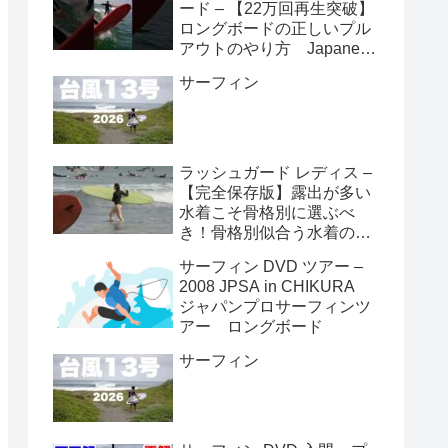
ード – 【22万回再生突破】
ロングボードの正しいプル
アウトのやり方 Japanese
longboarder #サーフィン #
サーフィン
ロングボード #shorts
ラッシュガード レディス –
【完全保存版】露出が多い
水着こそ骨格別に選ぶべ
き！骨格別似合う水着の選
び方👙
サーフィン DVD ツアー –
2008 JPSA in CHIKURA
ジャパンプロサーフィンツ
アー ロングボード
サーフィン