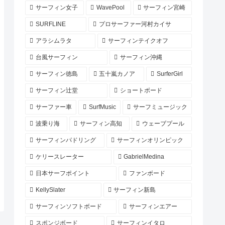
サーフィン女子
WavePool
サーフィン宮崎
SURFLINE
プロサーファー河村カイサ
アラシムラタ
サーフィンテイクオフ
台風サーフィン
サーフィン沖縄
サーフィン徳島
五十嵐カノア
SurferGirl
サーフィン辻堂
ショートボード
サーファー車
SurfMusic
サーフミュージック
波乗り海
サーフィン高知
ウェーブプール
サーフィンパドリング
サーフィンオリンピック
ケリースレーター
GabrielMedina
日本サーフポイント
ファンボード
KellySlater
サーフィン新島
サーフィンソフトボード
サーフィンエアー
スポンジボード
サーフィンイタロ