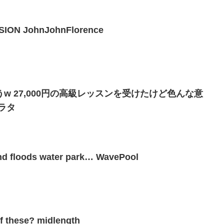
ION JohnJohnFlorence
w 27,000円の高級レッスンを受けたけど色んな意
ラタ
d floods water park… WavePool
f these? midlength