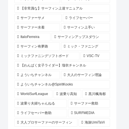
【非常識な】サーフィン上達マニュアル
サーファーサメ
ライフセーバー
サーファー水着
サーフィン上手い
ItaloFerreira
サーフィンアップスダウン
サーフィン有夢路
ミック・ファニング
ミックファニングソフトボード
VSC-TV
【わんぱく女子ライダー】瑠衣チャンネル
よういちチャンネル
大人のサーフィン理論
よういちチャンネル@SpiritKooks
WorldSurfLeague
波乗り高知
黒川楓海都
波乗り夫婦ちゃんねる
サーファー救助
ライフセーバー救助
SURFMEDIA
大人プロサーファーのサーフィン
海旅UmiTaVi