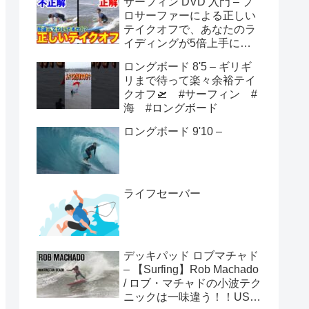
サーフィン DVD 入門 – プ
ロサーファーによる正しい
テイクオフで、あなたのラ
イディングが5倍上手にな
る方法！！
ロングボード 8'5 – ギリギ
リまで待って楽々余裕テイ
クオフ🛫 #サーフィン #
海 #ロングボード
ロングボード 9'10 –
ライフセーバー
デッキパッド ロブマチャド
– 【Surfing】Rob Machado
/ ロブ・マチャドの小波テク
ニックは一味違う！！USオ