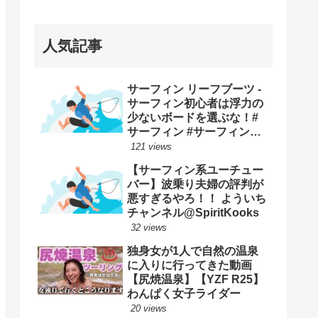
ープンで優勝映像まとめ！
人気記事
サーフィン リーフブーツ -
サーフィン初心者は浮力の
少ないボードを選ぶな！#
サーフィン #サーフィンス
クール #川畑友吾 #千葉 #湘
121 views
南
【サーフィン系ユーチュー
バー】波乗り夫婦の評判が
悪すぎるやろ！！ よういち
チャンネル@SpiritKooks
32 views
独身女が1人で自然の温泉
に入りに行ってきた動画
【尻焼温泉】【YZF R25】
わんぱく女子ライダー
20 views