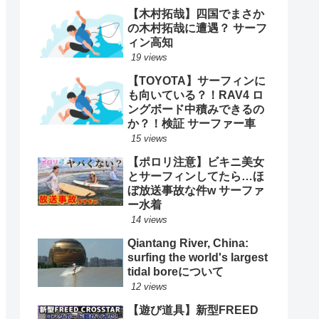
【木村拓哉】四国でまさか
の木村拓哉に遭遇？ サーフ
ィン高知
19 views
【TOYOTA】サーフィンに
も向いている？！RAV4 ロ
ングボード中積みできるの
か？！検証 サーファー車
15 views
【ポロリ注意】ビキニ美女
とサーフィンしてたら…ほ
ぼ放送事故な件w サーファ
ー水着
14 views
Qiantang River, China:
surfing the world's largest
tidal boreについて
12 views
【遊び道具】新型FREED