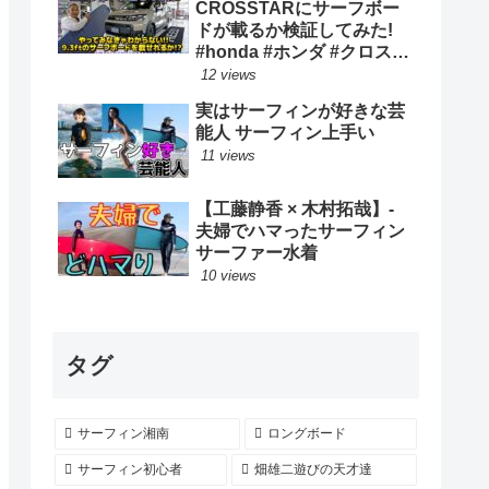
CROSSTARにサーフボー
ドが載るか検証してみた!
#honda #ホンダ #クロスタ
ー #car #freed #フリード #
12 views
新型 #サーフィン ロングボ
実はサーフィンが好きな芸
ード
能人 サーフィン上手い
11 views
【工藤静香 × 木村拓哉】-
夫婦でハマったサーフィン
サーファー水着
10 views
タグ
サーフィン湘南
ロングボード
サーフィン初心者
畑雄二遊びの天才達