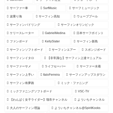
サーファー車
SurfMusic
サーフミュージック
波乗り海
サーフィン高知
ウェーブプール
サーフィンパドリング
サーフィンオリンピック
ケリースレーター
GabrielMedina
日本サーフポイント
ファンボード
KellySlater
サーフィン新島
サーフィンソフトボード
サーフィンエアー
スポンジボード
サーフィンイタロ
【非常識な】サーフィン上達マニュアル
サーファーサメ
ライフセーバー
サーファー水着
サーフィン上手い
ItaloFerreira
サーフィンアップスダウン
サーフィン有夢路
ミック・ファニング
ミックファニングソフトボード
VSC-TV
【わんぱく女子ライダー】瑠衣チャンネル
よういちチャンネル
大人のサーフィン理論
よういちチャンネル@SpiritKooks