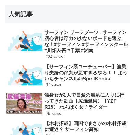
人気記事
サーフィン リーフブーツ - サーフィン
初心者は浮力の少ないボードを選ぶ
な！#サーフィン #サーフィンスクール
#川畑友吾 #千葉 #湘南
124 views
【サーフィン系ユーチューバー】波乗
り夫婦の評判が悪すぎるやろ！！ よう
いちチャンネル@SpiritKooks
31 views
独身女が1人で自然の温泉に入りに行
ってきた動画【尻焼温泉】【YZF
R25】 わんぱく女子ライダー
20 views
【木村拓哉】四国でまさかの木村拓哉
に遭遇？ サーフィン高知