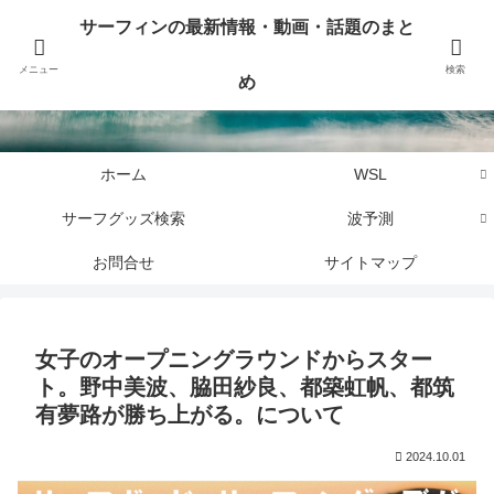
サーフィンに関するニュース・話題や最新情報を写真、画像、動画でまとめて
サーフィンの最新情報・動画・話題のまと
お届けします。
メニュー
検索
め
サーフィンの最新情報・動画・話題のまとめ
ホーム
WSL
サーフグッズ検索
波予測
お問合せ
サイトマップ
女子のオープニングラウンドからスター
ト。野中美波、脇田紗良、都築虹帆、都筑
有夢路が勝ち上がる。について
2024.10.01