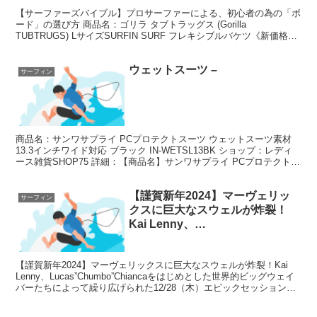
【サーファーズバイブル】プロサーファーによる、初心者の為の「ボ
ード」の選び方 商品名：ゴリラ タブトラッグス (Gorilla
TUBTRUGS) LサイズSURFIN SURF フレキシブルバケツ《新価格大
幅値下げ!》【用途多彩!海での着...
ウェットスーツ –
サーフィン
商品名：サンワサプライ PCプロテクトスーツ ウェットスーツ素材
13.3インチワイド対応 ブラック IN-WETSL13BK ショップ：レディ
ース雑貨SHOP75 詳細：【商品名】サンワサプライ PCプロテクトス
ーツ ウェットスーツ素材 ...
【謹賀新年2024】マーヴェリッ
サーフィン
クスに巨大なスウェルが炸裂！
Kai Lenny、
Lucas”Chumbo”Chiancaをはじ
めとした世界的ビッグウェイバー
【謹賀新年2024】マーヴェリックスに巨大なスウェルが炸裂！Kai
たちによって繰り広げられた
Lenny、Lucas”Chumbo”Chiancaをはじめとした世界的ビッグウェイ
12/28（木）エピックセッション
バーたちによって繰り広げられた12/28（木）エピックセッション
について
Movie by Tuc...