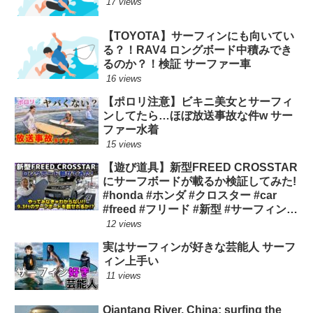
17 views
【TOYOTA】サーフィンにも向いてい
る？！RAV4 ロングボード中積みでき
るのか？！検証 サーファー車
16 views
【ポロリ注意】ビキニ美女とサーフィ
ンしてたら…ほぼ放送事故な件w サー
ファー水着
15 views
【遊び道具】新型FREED CROSSTAR
にサーフボードが載るか検証してみた!
#honda #ホンダ #クロスター #car
#freed #フリード #新型 #サーフィン
ロングボード
12 views
実はサーフィンが好きな芸能人 サーフ
ィン上手い
11 views
Qiantang River, China: surfing the