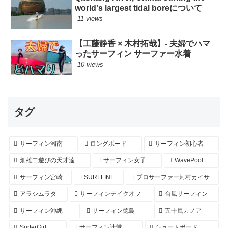
world's largest tidal boreについて
11 views
【工藤静香 × 木村拓哉】- 夫婦でハマ
ったサーフィン サーファー水着
10 views
タグ
サーフィン湘南
ロングボード
サーフィン初心者
畑雄二遊びの天才達
サーフィン女子
WavePool
サーフィン宮崎
SURFLINE
プロサーファー河村カイサ
アラシムラタ
サーフィンテイクオフ
台風サーフィン
サーフィン沖縄
サーフィン徳島
五十嵐カノア
SurferGirl
サーフィン辻堂
ショートボード