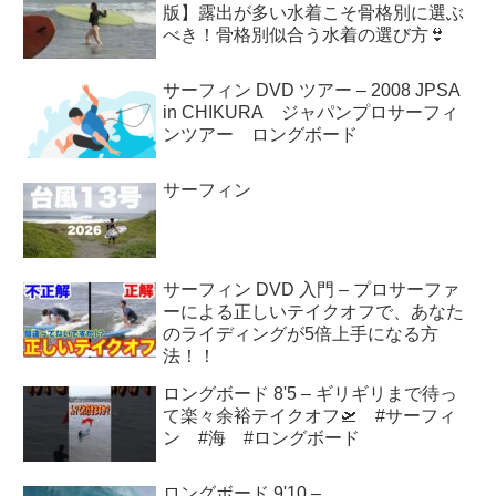
版】露出が多い水着こそ骨格別に選ぶ
べき！骨格別似合う水着の選び方👙
サーフィン DVD ツアー – 2008 JPSA
in CHIKURA ジャパンプロサーフィ
ンツアー ロングボード
サーフィン
サーフィン DVD 入門 – プロサーファ
ーによる正しいテイクオフで、あなた
のライディングが5倍上手になる方
法！！
ロングボード 8'5 – ギリギリまで待っ
て楽々余裕テイクオフ🛫 #サーフィ
ン #海 #ロングボード
ロングボード 9'10 –