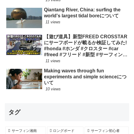
Qiantang River, China: surfing the
world's largest tidal boreについて
11 views
【遊び道具】新型FREED CROSSTAR
にサーフボードが載るか検証してみた!
#honda #ホンダ #クロスター #car
#freed #フリード #新型 #サーフィン
ロングボード
11 views
Making waves through fun
experiments and simple scienceにつ
いて
10 views
タグ
サーフィン湘南
ロングボード
サーフィン初心者