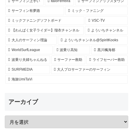
サーフィン上手い
ItaloFerreira
サーフィンアップスダウン
サーフィン有夢路
ミック・ファニング
ミックファニングソフトボード
VSC-TV
【わんぱく女子ライダー】瑠衣チャンネル
よういちチャンネル
大人のサーフィン理論
よういちチャンネル@SpiritKooks
WorldSurfLeague
波乗り高知
黒川楓海都
波乗り夫婦ちゃんねる
サーファー救助
ライフセーバー救助
SURFMEDIA
大人プロサーファーのサーフィン
海旅UmiTaVi
アーカイブ