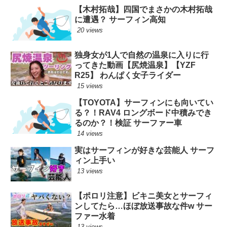
【木村拓哉】四国でまさかの木村拓哉
に遭遇？ サーフィン高知
20 views
独身女が1人で自然の温泉に入りに行
ってきた動画【尻焼温泉】【YZF
R25】 わんぱく女子ライダー
15 views
【TOYOTA】サーフィンにも向いてい
る？！RAV4 ロングボード中積みでき
るのか？！検証 サーファー車
14 views
実はサーフィンが好きな芸能人 サーフ
ィン上手い
13 views
【ポロリ注意】ビキニ美女とサーフィ
ンしてたら…ほぼ放送事故な件w サー
ファー水着
13 views