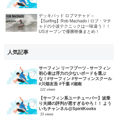
デッキパッド ロブマチャド –
【Surfing】Rob Machado / ロブ・マチ
ャドの小波テクニックは一味違う！！
USオープンで優勝映像まとめ！
人気記事
サーフィン リーフブーツ - サーフィン
初心者は浮力の少ないボードを選ぶ
な！#サーフィン #サーフィンスクール
#川畑友吾 #千葉 #湘南
121 views
【サーフィン系ユーチューバー】波乗
り夫婦の評判が悪すぎるやろ！！ よう
いちチャンネル@SpiritKooks
33 views