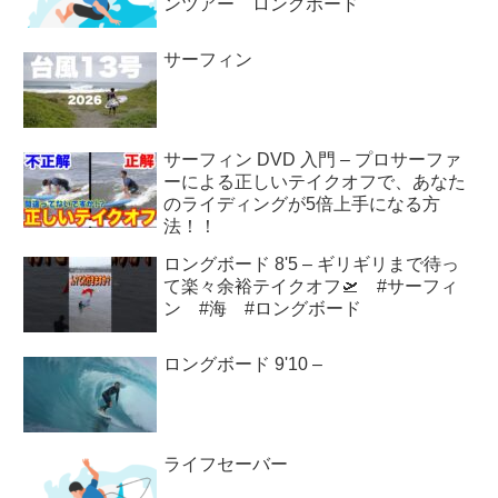
ンツアー ロングボード
サーフィン
サーフィン DVD 入門 – プロサーファ
ーによる正しいテイクオフで、あなた
のライディングが5倍上手になる方
法！！
ロングボード 8'5 – ギリギリまで待っ
て楽々余裕テイクオフ🛫 #サーフィ
ン #海 #ロングボード
ロングボード 9'10 –
ライフセーバー