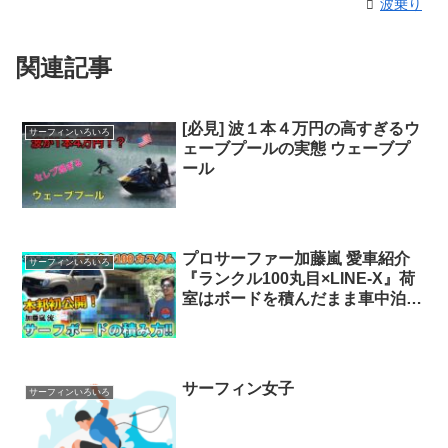
波乗り
関連記事
[必見] 波１本４万円の高すぎるウ
サーフィンいろいろ
ェーブプールの実態 ウェーブプ
ール
プロサーファー加藤嵐 愛車紹介
サーフィンいろいろ
『ランクル100丸目×LINE-X』荷
室はボードを積んだまま車中泊仕
様 – flexdream Athlete サーファ
ー車
サーフィン女子
サーフィンいろいろ