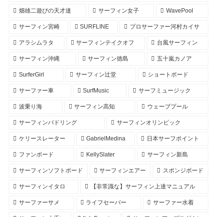
畑雄二遊びの天才達
サーフィン女子
WavePool
サーフィン宮崎
SURFLINE
プロサーファー河村カイサ
アラシムラタ
サーフィンテイクオフ
台風サーフィン
サーフィン沖縄
サーフィン徳島
五十嵐カノア
SurferGirl
サーフィン辻堂
ショートボード
サーファー車
SurfMusic
サーフミュージック
波乗り海
サーフィン高知
ウェーブプール
サーフィンパドリング
サーフィンオリンピック
ケリースレーター
GabrielMedina
日本サーフポイント
ファンボード
KellySlater
サーフィン新島
サーフィンソフトボード
サーフィンエアー
スポンジボード
サーフィンイタロ
【非常識な】サーフィン上達マニュアル
サーファーサメ
ライフセーバー
サーファー水着