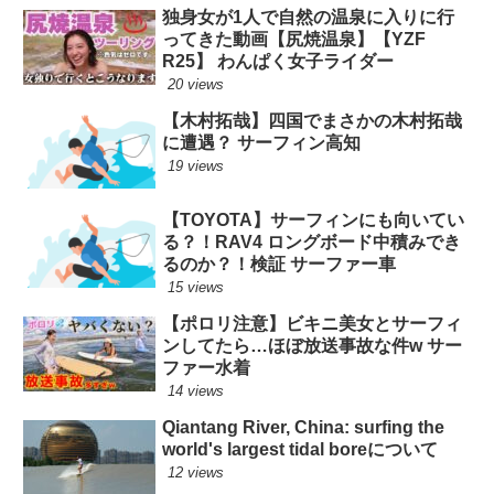
独身女が1人で自然の温泉に入りに行
ってきた動画【尻焼温泉】【YZF
R25】 わんぱく女子ライダー
20 views
【木村拓哉】四国でまさかの木村拓哉
に遭遇？ サーフィン高知
19 views
【TOYOTA】サーフィンにも向いてい
る？！RAV4 ロングボード中積みでき
るのか？！検証 サーファー車
15 views
【ポロリ注意】ビキニ美女とサーフィ
ンしてたら…ほぼ放送事故な件w サー
ファー水着
14 views
Qiantang River, China: surfing the
world's largest tidal boreについて
12 views