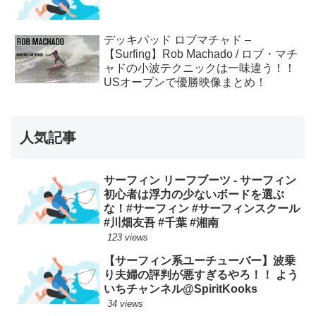
デッキパッド ロブマチャド –
【Surfing】Rob Machado / ロブ・マチ
ャドの小波テクニックは一味違う！！
USオープンで優勝映像まとめ！
人気記事
サーフィン リーフブーツ - サーフィン
初心者は浮力の少ないボードを選ぶ
な！#サーフィン #サーフィンスクール
#川畑友吾 #千葉 #湘南
123 views
【サーフィン系ユーチューバー】波乗
り夫婦の評判が悪すぎるやろ！！ よう
いちチャンネル@SpiritKooks
34 views