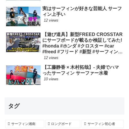
実はサーフィンが好きな芸能人 サーフ
ィン上手い
12 views
【遊び道具】新型FREED CROSSTAR
にサーフボードが載るか検証してみた!
#honda #ホンダ #クロスター #car
#freed #フリード #新型 #サーフィン
ロングボード
12 views
【工藤静香 × 木村拓哉】- 夫婦でハマ
ったサーフィン サーファー水着
10 views
タグ
サーフィン湘南
ロングボード
サーフィン初心者