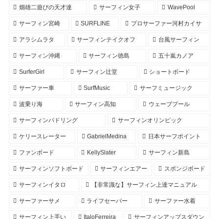
畑雄二遊びの天才達
サーフィン女子
WavePool
サーフィン宮崎
SURFLINE
プロサーファー河村カイサ
アラシムラタ
サーフィンテイクオフ
台風サーフィン
サーフィン沖縄
サーフィン徳島
五十嵐カノア
SurferGirl
サーフィン辻堂
ショートボード
サーファー車
SurfMusic
サーフミュージック
波乗り海
サーフィン高知
ウェーブプール
サーフィンパドリング
サーフィンオリンピック
ケリースレーター
GabrielMedina
日本サーフポイント
ファンボード
KellySlater
サーフィン新島
サーフィンソフトボード
サーフィンエアー
スポンジボード
サーフィンイタロ
【非常識な】サーフィン上達マニュアル
サーファーサメ
ライフセーバー
サーファー水着
サーフィン上手い
ItaloFerreira
サーフィンアップスダウン