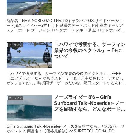
商品名：NAMINORIKOZOU NV350キャラバン GX サイドバー(ショ
ート)&スライドバー2本セット 延長ステー・パッド付 車内キャリア
スノーボード サーフィン ロングボード スキー 脚立 ロッドホルダー
キャンプ 車中泊 釣り...
「ハワイで考察する、サーフィン
サーフィン
業界の今後のベクトル」 – F+に
ついて
「ハワイで考察する、サーフィン業界の今後のベクトル」 – F+F+
（エフプラス） なんかもうストーミー真っ只中な感じで、デカいし
オンショアだし、時折雨ザーザーみたいな。明日スタートするんじゃ
ないかって噂がビンビン飛んでるんだけど、これのどこ...
ノーズライダー 8'6 – Girl’s
サーフィン
Surfboard Talk -Noserider- ノー
ズを目指すなら、どんなボードが
ベスト？
Girl’s Surfboard Talk -Noserider- ノーズを目指すなら、どんなボード
がベスト？ 商品名：【価格最前線】ocSURFTECH DONALDO