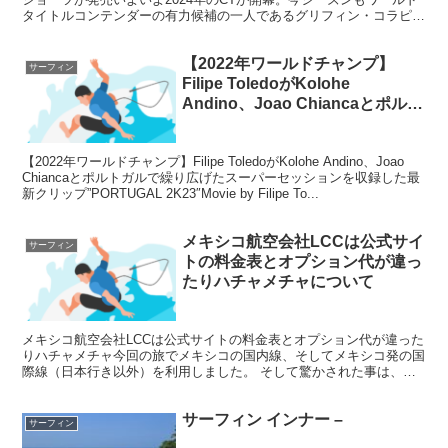
タイトルコンテンダーの有力候補の一人であるグリフィン・コラピン
トが、自身初となるシグネチャーボードショー...
【2022年ワールドチャンプ】
サーフィン
Filipe ToledoがKolohe
Andino、Joao Chiancaとポルト
ガルで繰り広げたスーパーセッシ
ョンを収録した最新クリッ
【2022年ワールドチャンプ】Filipe ToledoがKolohe Andino、Joao
プ”PORTUGAL 2K23″について
Chiancaとポルトガルで繰り広げたスーパーセッションを収録した最
新クリップ”PORTUGAL 2K23″Movie by Filipe To...
メキシコ航空会社LCCは公式サイ
サーフィン
トの料金表とオプション代が違っ
たりハチャメチャについて
メキシコ航空会社LCCは公式サイトの料金表とオプション代が違った
りハチャメチャ今回の旅でメキシコの国内線、そしてメキシコ発の国
際線（日本行き以外）を利用しました。 そして驚かされた事は、公
式サイトに記された受託手荷物と言ったオプション料金が...
サーフィン インナー –
サーフィン