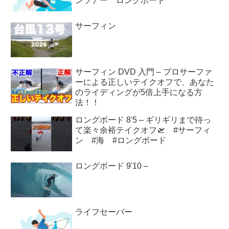
ンツアー ロングボード
サーフィン
サーフィン DVD 入門 – プロサーファ
ーによる正しいテイクオフで、あなた
のライディングが5倍上手になる方
法！！
ロングボード 8'5 – ギリギリまで待っ
て楽々余裕テイクオフ🛫 #サーフィ
ン #海 #ロングボード
ロングボード 9'10 –
ライフセーバー