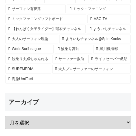
サーフィン有夢路
ミック・ファニング
ミックファニングソフトボード
VSC-TV
【わんぱく女子ライダー】瑠衣チャンネル
よういちチャンネル
大人のサーフィン理論
よういちチャンネル@SpiritKooks
WorldSurfLeague
波乗り高知
黒川楓海都
波乗り夫婦ちゃんねる
サーファー救助
ライフセーバー救助
SURFMEDIA
大人プロサーファーのサーフィン
海旅UmiTaVi
アーカイブ