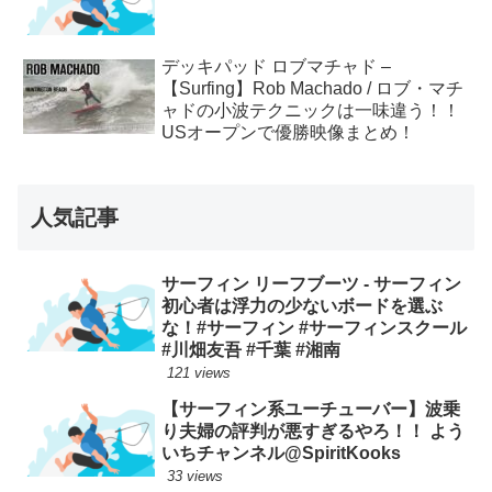
デッキパッド ロブマチャド –
【Surfing】Rob Machado / ロブ・マチ
ャドの小波テクニックは一味違う！！
USオープンで優勝映像まとめ！
人気記事
サーフィン リーフブーツ - サーフィン
初心者は浮力の少ないボードを選ぶ
な！#サーフィン #サーフィンスクール
#川畑友吾 #千葉 #湘南
121 views
【サーフィン系ユーチューバー】波乗
り夫婦の評判が悪すぎるやろ！！ よう
いちチャンネル@SpiritKooks
33 views