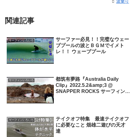
波乗り
関連記事
サーファー必見！！完璧なウェー
サーフィンいろいろ
ブプールの波とＢＧＭでイメト
レ！！ ウェーブプール
都筑有夢路『Australia Daily
サーフィンいろいろ
Clip』2022.5.2&amp;3 @
SNAPPER ROCKS サーフィン有
夢路
テイクオフ特集 最速テイクオフ
サーフィンいろいろ
に必要なこと 畑雄二遊びの天才
達