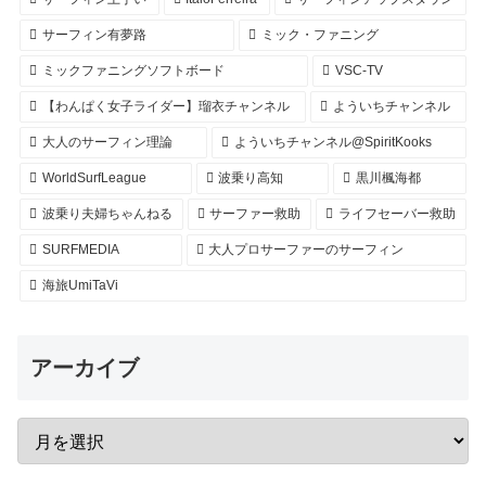
サーフィン有夢路
ミック・ファニング
ミックファニングソフトボード
VSC-TV
【わんぱく女子ライダー】瑠衣チャンネル
よういちチャンネル
大人のサーフィン理論
よういちチャンネル@SpiritKooks
WorldSurfLeague
波乗り高知
黒川楓海都
波乗り夫婦ちゃんねる
サーファー救助
ライフセーバー救助
SURFMEDIA
大人プロサーファーのサーフィン
海旅UmiTaVi
アーカイブ