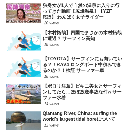
独身女が1人で自然の温泉に入りに行
ってきた動画【尻焼温泉】【YZF
R25】 わんぱく女子ライダー
20 views
【木村拓哉】四国でまさかの木村拓哉
に遭遇？ サーフィン高知
19 views
【TOYOTA】サーフィンにも向いてい
る？！RAV4 ロングボード中積みでき
るのか？！検証 サーファー車
15 views
【ポロリ注意】ビキニ美女とサーフィ
ンしてたら…ほぼ放送事故な件w サー
ファー水着
14 views
Qiantang River, China: surfing the
world's largest tidal boreについて
12 views