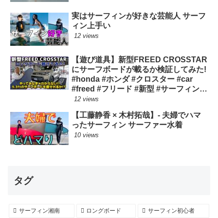
実はサーフィンが好きな芸能人 サーフ
ィン上手い
12 views
【遊び道具】新型FREED CROSSTAR
にサーフボードが載るか検証してみた!
#honda #ホンダ #クロスター #car
#freed #フリード #新型 #サーフィン
ロングボード
12 views
【工藤静香 × 木村拓哉】- 夫婦でハマ
ったサーフィン サーファー水着
10 views
タグ
サーフィン湘南
ロングボード
サーフィン初心者