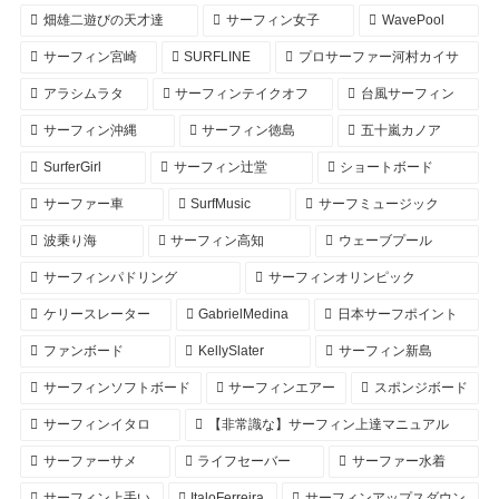
畑雄二遊びの天才達
サーフィン女子
WavePool
サーフィン宮崎
SURFLINE
プロサーファー河村カイサ
アラシムラタ
サーフィンテイクオフ
台風サーフィン
サーフィン沖縄
サーフィン徳島
五十嵐カノア
SurferGirl
サーフィン辻堂
ショートボード
サーファー車
SurfMusic
サーフミュージック
波乗り海
サーフィン高知
ウェーブプール
サーフィンパドリング
サーフィンオリンピック
ケリースレーター
GabrielMedina
日本サーフポイント
ファンボード
KellySlater
サーフィン新島
サーフィンソフトボード
サーフィンエアー
スポンジボード
サーフィンイタロ
【非常識な】サーフィン上達マニュアル
サーファーサメ
ライフセーバー
サーファー水着
サーフィン上手い
ItaloFerreira
サーフィンアップスダウン