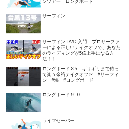
ンツアー ロングボード
サーフィン
サーフィン DVD 入門 – プロサーファ
ーによる正しいテイクオフで、あなた
のライディングが5倍上手になる方
法！！
ロングボード 8'5 – ギリギリまで待っ
て楽々余裕テイクオフ🛫 #サーフィ
ン #海 #ロングボード
ロングボード 9'10 –
ライフセーバー