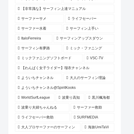
【非常識な】サーフィン上達マニュアル
サーファーサメ
ライフセーバー
サーファー水着
サーフィン上手い
ItaloFerreira
サーフィンアップスダウン
サーフィン有夢路
ミック・ファニング
ミックファニングソフトボード
VSC-TV
【わんぱく女子ライダー】瑠衣チャンネル
よういちチャンネル
大人のサーフィン理論
よういちチャンネル@SpiritKooks
WorldSurfLeague
波乗り高知
黒川楓海都
波乗り夫婦ちゃんねる
サーファー救助
ライフセーバー救助
SURFMEDIA
大人プロサーファーのサーフィン
海旅UmiTaVi