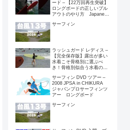
ード – 【22万回再生突破】
ロングボードの正しいプル
アウトのやり方 Japanese
longboarder #サーフィン #
サーフィン
ロングボード #shorts
ラッシュガード レディス –
【完全保存版】露出が多い
水着こそ骨格別に選ぶべ
き！骨格別似合う水着の選
び方👙
サーフィン DVD ツアー –
2008 JPSA in CHIKURA
ジャパンプロサーフィンツ
アー ロングボード
サーフィン