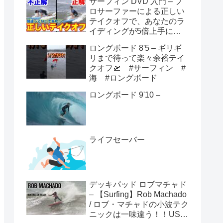
サーフィン DVD 入門 – プ
ロサーファーによる正しい
テイクオフで、あなたのラ
イディングが5倍上手にな
る方法！！
ロングボード 8'5 – ギリギ
リまで待って楽々余裕テイ
クオフ🛫 #サーフィン #
海 #ロングボード
ロングボード 9'10 –
ライフセーバー
デッキパッド ロブマチャド
– 【Surfing】Rob Machado
/ ロブ・マチャドの小波テク
ニックは一味違う！！USオ