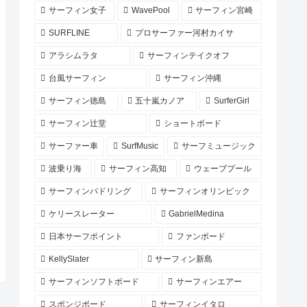
サーフィン女子
WavePool
サーフィン宮崎
SURFLINE
プロサーファー河村カイサ
アラシムラタ
サーフィンテイクオフ
台風サーフィン
サーフィン沖縄
サーフィン徳島
五十嵐カノア
SurferGirl
サーフィン辻堂
ショートボード
サーファー車
SurfMusic
サーフミュージック
波乗り海
サーフィン高知
ウェーブプール
サーフィンパドリング
サーフィンオリンピック
ケリースレーター
GabrielMedina
日本サーフポイント
ファンボード
KellySlater
サーフィン新島
サーフィンソフトボード
サーフィンエアー
スポンジボード
サーフィンイタロ