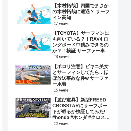
【木村拓哉】四国でまさか
の木村拓哉に遭遇？ サーフ
ィン高知
17 views
【TOYOTA】サーフィンに
も向いている？！RAV4 ロ
ングボード中積みできるの
か？！検証 サーファー車
16 views
【ポロリ注意】ビキニ美女
とサーフィンしてたら…ほ
ぼ放送事故な件w サーファ
ー水着
15 views
【遊び道具】新型FREED
CROSSTARにサーフボー
ドが載るか検証してみた!
#honda #ホンダ #クロスタ
ー #car #freed #フリード #
12 views
新型 #サーフィン ロングボ