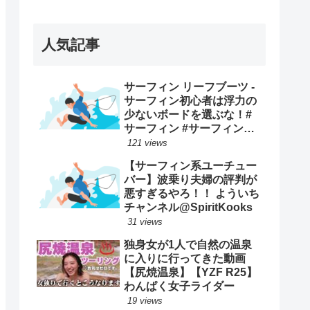
ープンで優勝映像まとめ！
人気記事
サーフィン リーフブーツ -
サーフィン初心者は浮力の
少ないボードを選ぶな！#
サーフィン #サーフィンス
クール #川畑友吾 #千葉 #湘
121 views
南
【サーフィン系ユーチュー
バー】波乗り夫婦の評判が
悪すぎるやろ！！ よういち
チャンネル@SpiritKooks
31 views
独身女が1人で自然の温泉
に入りに行ってきた動画
【尻焼温泉】【YZF R25】
わんぱく女子ライダー
19 views