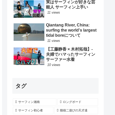
実はサーフィンが好きな芸
ード
能人 サーフィン上手い
11 views
Qiantang River, China:
surfing the world's largest
tidal boreについて
11 views
【工藤静香 × 木村拓哉】-
夫婦でハマったサーフィン
サーファー水着
10 views
タグ
サーフィン湘南
ロングボード
サーフィン初心者
畑雄二遊びの天才達