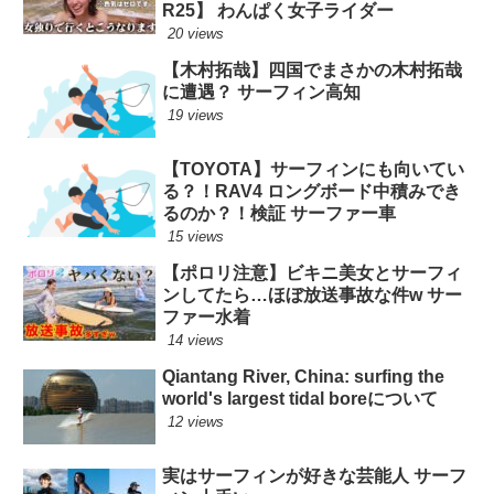
R25】 わんぱく女子ライダー
20 views
【木村拓哉】四国でまさかの木村拓哉
に遭遇？ サーフィン高知
19 views
【TOYOTA】サーフィンにも向いてい
る？！RAV4 ロングボード中積みでき
るのか？！検証 サーファー車
15 views
【ポロリ注意】ビキニ美女とサーフィ
ンしてたら…ほぼ放送事故な件w サー
ファー水着
14 views
Qiantang River, China: surfing the
world's largest tidal boreについて
12 views
実はサーフィンが好きな芸能人 サーフ