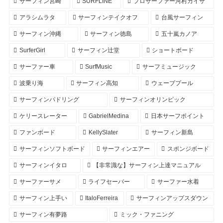
サーフィン宮崎
SURFLINE
プロサーファー河村カイサ
アラシムラタ
サーフィンテイクオフ
台風サーフィン
サーフィン沖縄
サーフィン徳島
五十嵐カノア
SurferGirl
サーフィン辻堂
ショートボード
サーファー車
SurfMusic
サーフミュージック
波乗り海
サーフィン高知
ウェーブプール
サーフィンパドリング
サーフィンオリンピック
ケリースレーター
GabrielMedina
日本サーフポイント
ファンボード
KellySlater
サーフィン新島
サーフィンソフトボード
サーフィンエアー
スポンジボード
サーフィンイタロ
【非常識な】サーフィン上達マニュアル
サーファーサメ
ライフセーバー
サーファー水着
サーフィン上手い
ItaloFerreira
サーフィンアップスダウン
サーフィン有夢路
ミック・ファニング