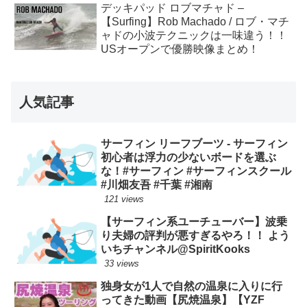
デッキパッド ロブマチャド –
【Surfing】Rob Machado / ロブ・マチ
ャドの小波テクニックは一味違う！！
USオープンで優勝映像まとめ！
人気記事
サーフィン リーフブーツ - サーフィン
初心者は浮力の少ないボードを選ぶ
な！#サーフィン #サーフィンスクール
#川畑友吾 #千葉 #湘南
121 views
【サーフィン系ユーチューバー】波乗
り夫婦の評判が悪すぎるやろ！！ よう
いちチャンネル@SpiritKooks
33 views
独身女が1人で自然の温泉に入りに行
ってきた動画【尻焼温泉】【YZF