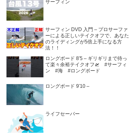
サーフィン
サーフィン DVD 入門 – プロサーファ
ーによる正しいテイクオフで、あなた
のライディングが5倍上手になる方
法！！
ロングボード 8'5 – ギリギリまで待っ
て楽々余裕テイクオフ🛫 #サーフィ
ン #海 #ロングボード
ロングボード 9'10 –
ライフセーバー