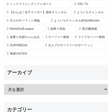
ミックファニングソフトボード
VSC-TV
【わんぱく女子ライダー】瑠衣チャンネル
よういちチャンネル
大人のサーフィン理論
よういちチャンネル@SpiritKooks
WorldSurfLeague
波乗り高知
黒川楓海都
波乗り夫婦ちゃんねる
サーファー救助
ライフセーバー救助
SURFMEDIA
大人プロサーファーのサーフィン
海旅UmiTaVi
アーカイブ
カテゴリー