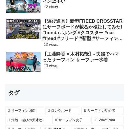
ィン上手い
12 views
【遊び道具】新型FREED CROSSTAR
にサーフボードが載るか検証してみた!
#honda #ホンダ #クロスター #car
#freed #フリード #新型 #サーフィン
ロングボード
12 views
【工藤静香 × 木村拓哉】- 夫婦でハマ
ったサーフィン サーファー水着
10 views
タグ
サーフィン湘南
ロングボード
サーフィン初心者
畑雄二遊びの天才達
サーフィン女子
WavePool