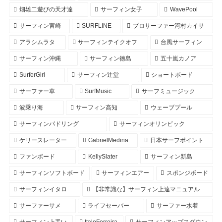
畑雄二遊びの天才達
サーフィン女子
WavePool
サーフィン宮崎
SURFLINE
プロサーファー河村カイサ
アラシムラタ
サーフィンテイクオフ
台風サーフィン
サーフィン沖縄
サーフィン徳島
五十嵐カノア
SurferGirl
サーフィン辻堂
ショートボード
サーファー車
SurfMusic
サーフミュージック
波乗り海
サーフィン高知
ウェーブプール
サーフィンパドリング
サーフィンオリンピック
ケリースレーター
GabrielMedina
日本サーフポイント
ファンボード
KellySlater
サーフィン新島
サーフィンソフトボード
サーフィンエアー
スポンジボード
サーフィンイタロ
【非常識な】サーフィン上達マニュアル
サーファーサメ
ライフセーバー
サーファー水着