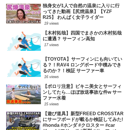
独身女が1人で自然の温泉に入りに行
ってきた動画【尻焼温泉】【YZF
R25】 わんぱく女子ライダー
19 views
【木村拓哉】四国でまさかの木村拓哉
に遭遇？ サーフィン高知
17 views
【TOYOTA】サーフィンにも向いてい
る？！RAV4 ロングボード中積みでき
るのか？！検証 サーファー車
16 views
【ポロリ注意】ビキニ美女とサーフィ
ンしてたら…ほぼ放送事故な件w サー
ファー水着
15 views
【遊び道具】新型FREED CROSSTAR
にサーフボードが載るか検証してみた!
#honda #ホンダ #クロスター #car