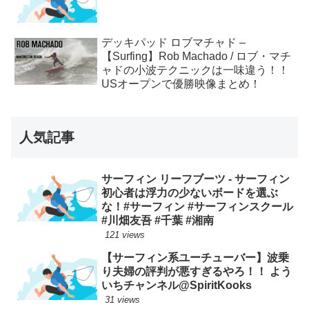
デッキパッド ロブマチャド –
【Surfing】Rob Machado / ロブ・マチ
ャドの小波テクニックは一味違う！！
USオープンで優勝映像まとめ！
人気記事
サーフィン リーフブーツ - サーフィン
初心者は浮力の少ないボードを選ぶ
な！#サーフィン #サーフィンスクール
#川畑友吾 #千葉 #湘南
121 views
【サーフィン系ユーチューバー】波乗
り夫婦の評判が悪すぎるやろ！！ よう
いちチャンネル@SpiritKooks
31 views