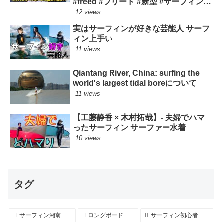
#freed #フリード #新型 #サーフィン
ロングボード
12 views
実はサーフィンが好きな芸能人 サーフ
ィン上手い
11 views
Qiantang River, China: surfing the
world's largest tidal boreについて
11 views
【工藤静香 × 木村拓哉】- 夫婦でハマ
ったサーフィン サーファー水着
10 views
タグ
サーフィン湘南
ロングボード
サーフィン初心者