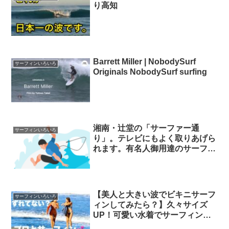
り高知
Barrett Miller | NobodySurf
サーフィンいろいろ
Originals NobodySurf surfing
湘南・辻堂の「サーファー通
サーフィンいろいろ
り」。テレビにもよく取りあげら
れます。有名人御用達のサーフシ
ョップもあります。 サーフィン
辻堂
【美人と大きい波でビキニサーフ
サーフィンいろいろ
ィンしてみたら？】久々サイズ
UP！可愛い水着でサーフィンし
てきたよ💕 波乗り海