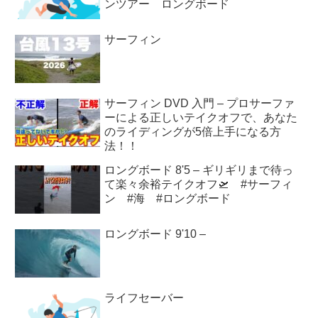
ンツアー ロングボード
サーフィン
サーフィン DVD 入門 – プロサーファ
ーによる正しいテイクオフで、あなた
のライディングが5倍上手になる方
法！！
ロングボード 8'5 – ギリギリまで待っ
て楽々余裕テイクオフ🛫 #サーフィ
ン #海 #ロングボード
ロングボード 9'10 –
ライフセーバー