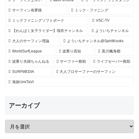
サーフィン上手い
ItaloFerreira
サーフィンアップスダウン
サーフィン有夢路
ミック・ファニング
ミックファニングソフトボード
VSC-TV
【わんぱく女子ライダー】瑠衣チャンネル
よういちチャンネル
大人のサーフィン理論
よういちチャンネル@SpiritKooks
WorldSurfLeague
波乗り高知
黒川楓海都
波乗り夫婦ちゃんねる
サーファー救助
ライフセーバー救助
SURFMEDIA
大人プロサーファーのサーフィン
海旅UmiTaVi
アーカイブ