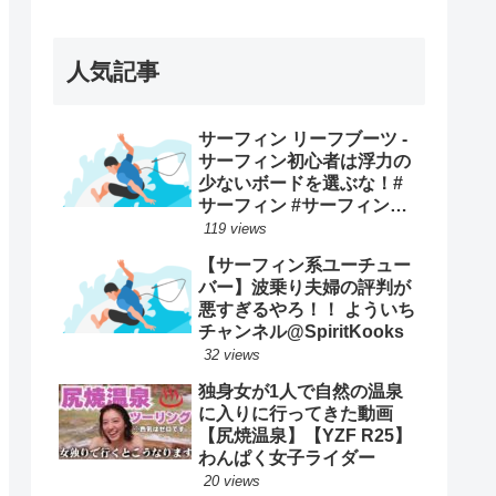
ープンで優勝映像まとめ！
人気記事
サーフィン リーフブーツ -
サーフィン初心者は浮力の
少ないボードを選ぶな！#
サーフィン #サーフィンス
クール #川畑友吾 #千葉 #湘
119 views
南
【サーフィン系ユーチュー
バー】波乗り夫婦の評判が
悪すぎるやろ！！ よういち
チャンネル@SpiritKooks
32 views
独身女が1人で自然の温泉
に入りに行ってきた動画
【尻焼温泉】【YZF R25】
わんぱく女子ライダー
20 views