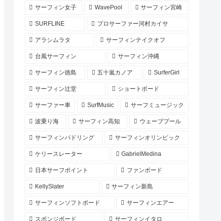
サーフィン女子
WavePool
サーフィン宮崎
SURFLINE
プロサーファー河村カイサ
アラシムラタ
サーフィンテイクオフ
台風サーフィン
サーフィン沖縄
サーフィン徳島
五十嵐カノア
SurferGirl
サーフィン辻堂
ショートボード
サーファー車
SurfMusic
サーフミュージック
波乗り海
サーフィン高知
ウェーブプール
サーフィンパドリング
サーフィンオリンピック
ケリースレーター
GabrielMedina
日本サーフポイント
ファンボード
KellySlater
サーフィン新島
サーフィンソフトボード
サーフィンエアー
スポンジボード
サーフィンイタロ