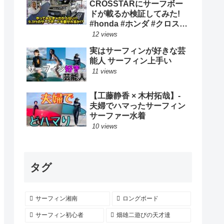
CROSSTARにサーフボー
ドが載るか検証してみた!
#honda #ホンダ #クロスタ
ー #car #freed #フリード #
12 views
新型 #サーフィン ロングボ
実はサーフィンが好きな芸
ード
能人 サーフィン上手い
11 views
【工藤静香 × 木村拓哉】-
夫婦でハマったサーフィン
サーファー水着
10 views
タグ
サーフィン湘南
ロングボード
サーフィン初心者
畑雄二遊びの天才達