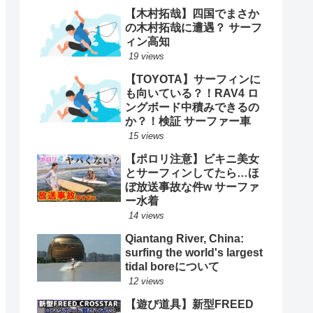
【木村拓哉】四国でまさか
の木村拓哉に遭遇？ サーフ
ィン高知
19 views
【TOYOTA】サーフィンに
も向いている？！RAV4 ロ
ングボード中積みできるの
か？！検証 サーファー車
15 views
【ポロリ注意】ビキニ美女
とサーフィンしてたら…ほ
ぼ放送事故な件w サーファ
ー水着
14 views
Qiantang River, China:
surfing the world's largest
tidal boreについて
12 views
【遊び道具】新型FREED