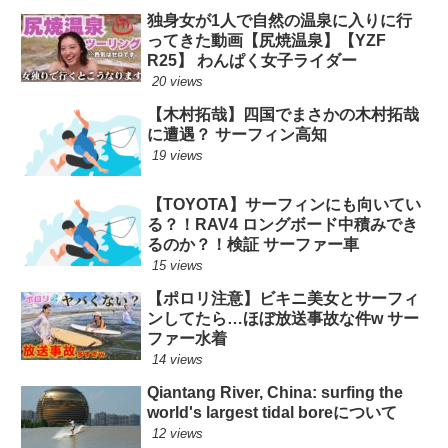
独身女が1人で自然の温泉に入りに行
ってきた動画【尻焼温泉】【YZF
R25】 わんぱく女子ライダー
20 views
【木村拓哉】四国でまさかの木村拓哉
に遭遇？ サーフィン高知
19 views
【TOYOTA】サーフィンにも向いてい
る？！RAV4 ロングボード中積みでき
るのか？！検証 サーファー車
15 views
【ポロリ注意】ビキニ美女とサーフィ
ンしてたら…ほぼ放送事故な件w サー
ファー水着
14 views
Qiantang River, China: surfing the
world's largest tidal boreについて
12 views