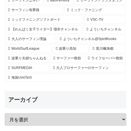
サーフィン上手い
ItaloFerreira
サーフィンアップスダウン
サーフィン有夢路
ミック・ファニング
ミックファニングソフトボード
VSC-TV
【わんぱく女子ライダー】瑠衣チャンネル
よういちチャンネル
大人のサーフィン理論
よういちチャンネル@SpiritKooks
WorldSurfLeague
波乗り高知
黒川楓海都
波乗り夫婦ちゃんねる
サーファー救助
ライフセーバー救助
SURFMEDIA
大人プロサーファーのサーフィン
海旅UmiTaVi
アーカイブ