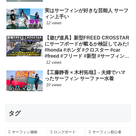
実はサーフィンが好きな芸能人 サーフ
ィン上手い
12 views
【遊び道具】新型FREED CROSSTAR
にサーフボードが載るか検証してみた!
#honda #ホンダ #クロスター #car
#freed #フリード #新型 #サーフィン
ロングボード
12 views
【工藤静香 × 木村拓哉】- 夫婦でハマ
ったサーフィン サーファー水着
10 views
タグ
サーフィン湘南
ロングボード
サーフィン初心者