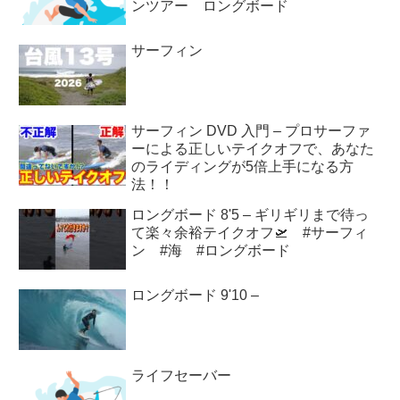
ンツアー ロングボード
サーフィン
サーフィン DVD 入門 – プロサーファ
ーによる正しいテイクオフで、あなた
のライディングが5倍上手になる方
法！！
ロングボード 8'5 – ギリギリまで待っ
て楽々余裕テイクオフ🛫 #サーフィ
ン #海 #ロングボード
ロングボード 9'10 –
ライフセーバー