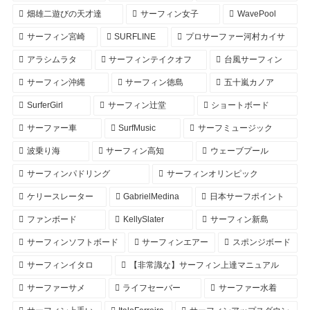
畑雄二遊びの天才達
サーフィン女子
WavePool
サーフィン宮崎
SURFLINE
プロサーファー河村カイサ
アラシムラタ
サーフィンテイクオフ
台風サーフィン
サーフィン沖縄
サーフィン徳島
五十嵐カノア
SurferGirl
サーフィン辻堂
ショートボード
サーファー車
SurfMusic
サーフミュージック
波乗り海
サーフィン高知
ウェーブプール
サーフィンパドリング
サーフィンオリンピック
ケリースレーター
GabrielMedina
日本サーフポイント
ファンボード
KellySlater
サーフィン新島
サーフィンソフトボード
サーフィンエアー
スポンジボード
サーフィンイタロ
【非常識な】サーフィン上達マニュアル
サーファーサメ
ライフセーバー
サーファー水着