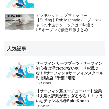
デッキパッド ロブマチャド –
【Surfing】Rob Machado / ロブ・マチ
ャドの小波テクニックは一味違う！！
USオープンで優勝映像まとめ！
人気記事
サーフィン リーフブーツ - サーフィン
初心者は浮力の少ないボードを選ぶ
な！#サーフィン #サーフィンスクール
#川畑友吾 #千葉 #湘南
121 views
【サーフィン系ユーチューバー】波乗
り夫婦の評判が悪すぎるやろ！！ よう
いちチャンネル@SpiritKooks
33 views